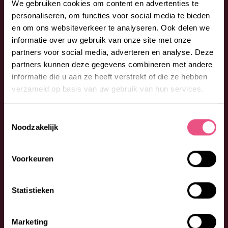
EEN VRAAG?
We gebruiken cookies om content en advertenties te
personaliseren, om functies voor social media te bieden
Aarzel niet en neem contact op met Lore. Bel: 088 –
en om ons websiteverkeer te analyseren. Ook delen we
0026300 (optie 1) of vul onderstaand formulier in. We
informatie over uw gebruik van onze site met onze
partners voor social media, adverteren en analyse. Deze
begeleiden je graag bij jouw vragen en wensen.
partners kunnen deze gegevens combineren met andere
informatie die u aan ze heeft verstrekt of die ze hebben
verzameld op basis van uw gebruik van hun services.
Toestemmingsselectie
Noodzakelijk
Voorkeuren
Statistieken
Marketing