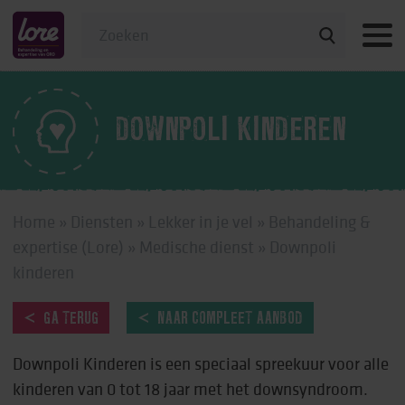
Veelgestelde vragen
DOWNPOLI KINDEREN
Home
»
Diensten
»
Lekker in je vel
»
Behandeling &
expertise (Lore)
»
Medische dienst
»
Downpoli
kinderen
GA TERUG
NAAR COMPLEET AANBOD
Downpoli Kinderen is een speciaal spreekuur voor alle
kinderen van 0 tot 18 jaar met het downsyndroom.