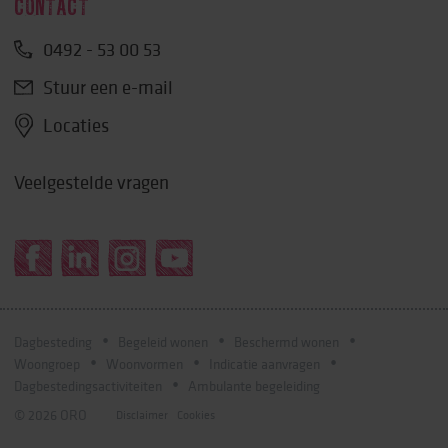
CONTACT
0492 - 53 00 53
Stuur een e-mail
Locaties
Veelgestelde vragen
Dagbesteding
Begeleid wonen
Beschermd wonen
Woongroep
Woonvormen
Indicatie aanvragen
Dagbestedingsactiviteiten
Ambulante begeleiding
© 2026 ORO
Disclaimer
Cookies