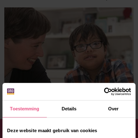
Toestemming
Details
Over
WIL JE JE AANMELDEN OF HEB JE
Deze website maakt gebruik van cookies