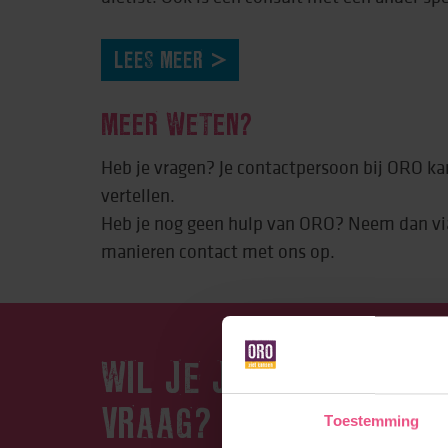
LEES MEER
MEER WETEN?
Heb je vragen? Je contactpersoon bij ORO kan
vertellen.
Heb je nog geen hulp van ORO? Neem dan vi
manieren contact met ons op.
WIL JE JE AANMELDEN 
VRAAG?
Toestemming