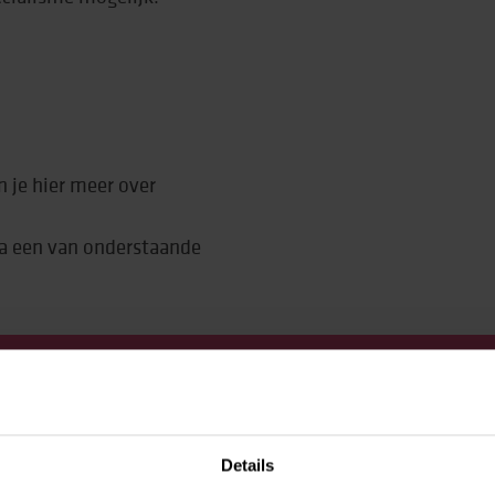
 je hier meer over
a een van onderstaande
OF HEB JE EEN
Details