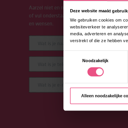
Aarzel niet en neem contact op met Lore. Be
Deze website maakt gebruik
of vul onderstaand formulier in. We begeleid
We gebruiken cookies om cont
en wensen.
websiteverkeer te analyseren
media, adverteren en analys
verstrekt of die ze hebben v
Toestemmingsselectie
Noodzakelijk
Alleen noodzakelijke c