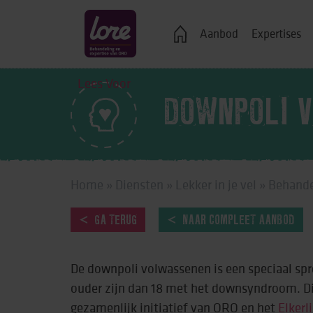
Veelgestelde vragen
Aanbod
Expertises
Lees Voor
DOWNPOLI 
Logeren
Ondersteuning bij j
Home
»
Diensten
»
Lekker in je vel
»
Behande
Wonen in een groe
Zelfstandig wonen
GA TERUG
NAAR COMPLEET AANBOD
Onderwijs, advies 
De downpoli volwassenen is een speciaal sp
Vrije tijd
ouder zijn dan 18 met het downsyndroom. Di
Werk & dagbestedi
gezamenlijk initiatief van ORO en het
Elkerl