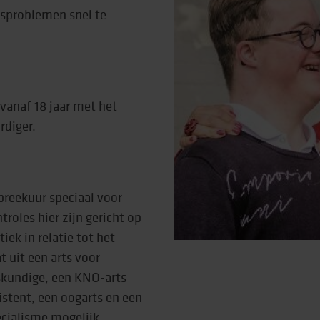
dsproblemen snel te
rtise (Lore)
vanaf 18 jaar met het
diger.
preekuur speciaal voor
oles hier zijn gericht op
ek in relatie tot het
 uit een arts voor
skundige, een KNO-arts
stent, een oogarts en een
ecialisme mogelijk.