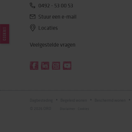
0492 - 53 00 53
Stuur een e-mail
Locaties
COOKIES
Veelgestelde vragen
Dagbesteding
Begeleid wonen
Beschermd wonen
© 2026 ORO
Disclaimer
Cookies