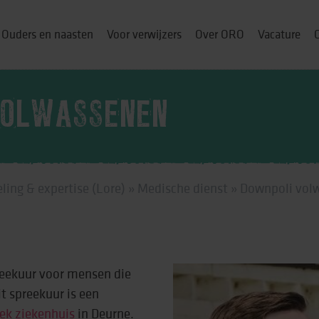
Ouders en naasten
Voor verwijzers
Over ORO
Vacature
VOLWASSENEN
ou thuis
ling & expertise (Lore)
»
Medische dienst
»
Downpoli vol
p
& cursussen
reekuur voor mensen die
t spreekuur is een
ng
iek ziekenhuis
in Deurne.