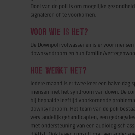
Doel van de poli is om mogelijke gezondhei
signaleren of te voorkomen.
Behandeling & expe
Beweging
VOOR WIE IS HET?
De Downpoli volwassenen is er voor mensen 
downsyndroom en hun familie/vertegenwoor
HOE WERKT HET?
Iedere maand is er twee keer een halve dag s
mensen met het syndroom van down. De contr
bij bepaalde leeftijd voorkomende problemati
downsyndroom. Het team van de poli bestaat
verstandelijk gehandicapten, een gedragsde
met ondersteuning van een audiologisch assi
diëtist. Ook is een consult met een ander sp