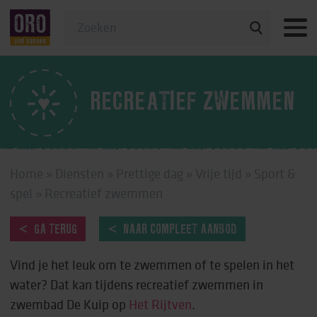
Veelgestelde vragen
RECREATIEF ZWEMMEN
Home
»
Diensten
»
Prettige dag
»
Vrije tijd
»
Sport &
spel
»
Recreatief zwemmen
GA TERUG
NAAR COMPLEET AANBOD
Vind je het leuk om te zwemmen of te spelen in het
water? Dat kan tijdens recreatief zwemmen in
zwembad De Kuip op
Het Rijtven
.