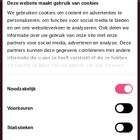
Deze website maakt gebruik van cookies
WIL JE JE AANMELDEN OF HEB JE
We gebruiken cookies om content en advertenties te
personaliseren, om functies voor social media te bieden
EEN VRAAG?
en om ons websiteverkeer te analyseren. Ook delen we
informatie over uw gebruik van onze site met onze
Aarzel niet en neem contact op met ORO. Bel:
0492 -
partners voor social media, adverteren en analyse. Deze
53 00 53
of vul onderstaand formulier in. We
partners kunnen deze gegevens combineren met andere
begeleiden je graag bij jouw vragen en wensen.
informatie die u aan ze heeft verstrekt of die ze hebben
verzameld op basis van uw gebruik van hun services.
Toestemmingsselectie
Noodzakelijk
Voorkeuren
Statistieken