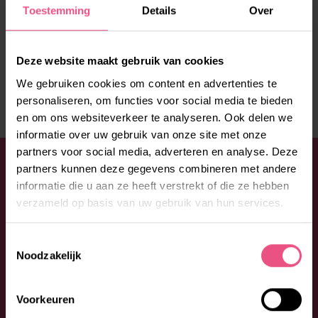
Toestemming
Details
Over
Deze website maakt gebruik van cookies
We gebruiken cookies om content en advertenties te
personaliseren, om functies voor social media te bieden
en om ons websiteverkeer te analyseren. Ook delen we
informatie over uw gebruik van onze site met onze
partners voor social media, adverteren en analyse. Deze
HEB JE EEN VRAAG?
partners kunnen deze gegevens combineren met andere
informatie die u aan ze heeft verstrekt of die ze hebben
Aarzel niet en neem contact op met ORO. Bel:
0492 -
verzameld op basis van uw gebruik van hun services.
53 00 53
of vul onderstaand formulier in. We
begeleiden je graag bij jouw vragen en wensen.
Toestemmingsselectie
Noodzakelijk
Voorkeuren