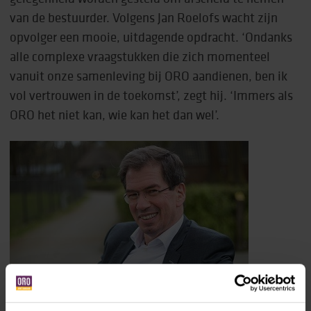
van de bestuurder. Volgens Jan Roelofs wacht zijn
opvolger een mooie, uitdagende opdracht. ‘Ondanks
alle complexe vraagstukken die zich momenteel
vanuit onze samenleving bij ORO aandienen, ben ik
vol vertrouwen in de toekomst’, zegt hij. ‘Immers als
ORO het niet kan, wie kan het dan wel’.