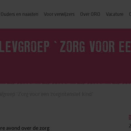
Ouders en naasten
Voor verwijzers
Over ORO
Vacature
LEVGROEP ‘ZORG VOOR EE
ou thuis
p
groep ‘Zorg voor een zorgintensief kind’
& cursussen
ng
re avond over de zorg