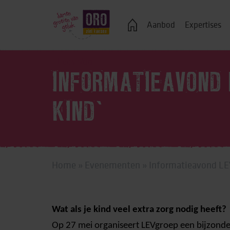
Veelgestelde vragen
Aanbod
Expertises
Lees Voor
INFORMATIEAVOND 
Logeren
KIND’
Ondersteuning bij j
Wonen in een groe
Zelfstandig wonen
Home
»
Evenementen
»
Informatieavond LEV
Onderwijs, advies 
Vrije tijd
Wat als je kind veel extra zorg nodig heeft?
Werk & dagbestedi
Op 27 mei organiseert LEVgroep een bijzonde