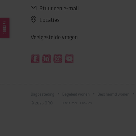
Stuur een e-mail
Locaties
COOKIES
Veelgestelde vragen
Dagbesteding
Begeleid wonen
Beschermd wonen
© 2026 ORO
Disclaimer
Cookies