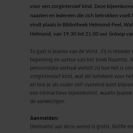
voor een zorgintensief kind. Deze bijeenkoms
naasten en iedereen die zich betrokken voelt 
Behandeling & expe
vindt plaats in Bibliotheek Helmond-Peel, Wa
Beweging
Helmond, van 19.30 tot 21.00 uur (inloop va
Te gast is Jeanne van de Vorst. Zij is moede
beperking en auteur van het boek Ruumte. A
persoonlijke verhaal vertelt zij hoe het is o
zorgintensief kind, wat dit betekent voor het
en hoe je als ouder zelf overeind kunt blijve
een interactieve bijeenkomst, waarin Jeanne
de aanwezigen.
Aanmelden:
Deelname aan deze avond is gratis. Koffie en