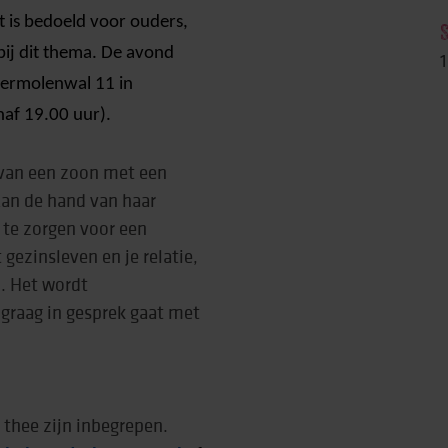
t is bedoeld voor ouders,
bij dit thema. De avond
rtise (Lore)
1
termolenwal 11 in
naf 19.00 uur).
r van een zoon met een
an de hand van haar
m te zorgen voor een
 gezinsleven en je relatie,
n. Het wordt
 graag in gesprek gaat met
 thee zijn inbegrepen.