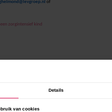
ghelmond@levgroep.nl
of
een zorgintensief kind
Details
bruik van cookies
l:
0492 - 53 00 53
of vul