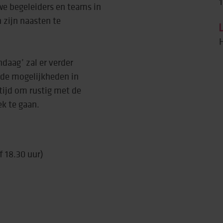
1
e begeleiders en teams in
 zijn naasten te
rtise (Lore)
H
daag’ zal er verder
de mogelijkheden in
 tijd om rustig met de
k te gaan.
 18.30 uur)