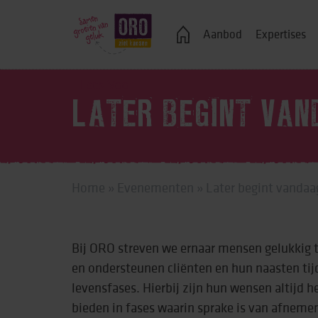
Veelgestelde vragen
Aanbod
Expertises
Lees Voor
LATER BEGINT VAN
Logeren
Ondersteuning bij j
Home
»
Evenementen
»
Later begint vandaa
Wonen in een groe
Zelfstandig wonen
Bij ORO streven we ernaar mensen gelukkig
Onderwijs, advies 
en ondersteunen cliënten en hun naasten tijd
Vrije tijd
levensfases. Hierbij zijn hun wensen altijd 
bieden in fases waarin sprake is van afneme
Werk & dagbestedi