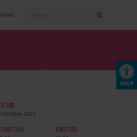
Contact
To
op
DATUM
1 October 2023
STARTTIJD
EINDTIJD