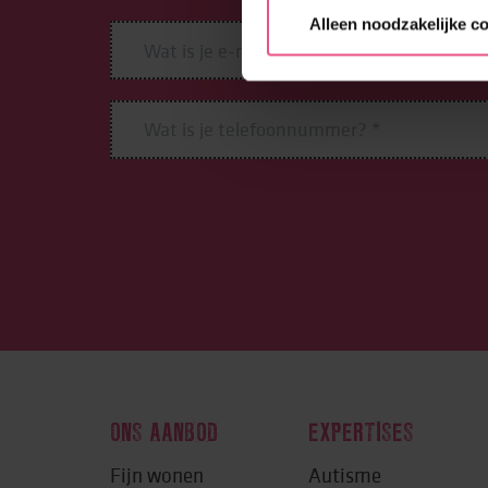
Alleen noodzakelijke c
ONS AANBOD
EXPERTISES
Fijn wonen
Autisme