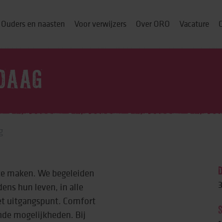
Ouders en naasten
Voor verwijzers
Over ORO
Vacature
DAAG
ou thuis
g
p
 te maken. We begeleiden
& cursussen
3
ens hun leven, in alle
het uitgangspunt. Comfort
nde mogelijkheden. Bij
ng