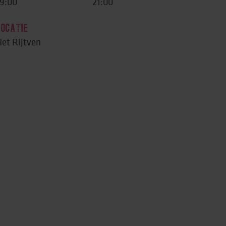
9:00
21:00
LOCATIE
et Rijtven