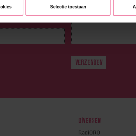
ookies
Selectie toestaan
A
DIVERSEN
RadiORO