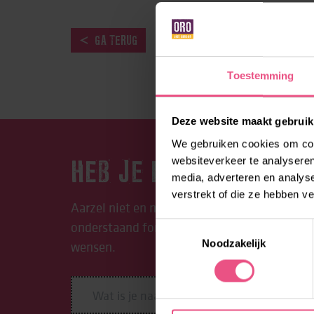
GA TERUG
Toestemming
Deze website maakt gebruik
We gebruiken cookies om cont
websiteverkeer te analyseren
HEB JE EEN VRAAG?
media, adverteren en analys
verstrekt of die ze hebben v
Aarzel niet en neem contact op met ORO. Be
onderstaand formulier in. We begeleiden je g
Toestemmingsselectie
Noodzakelijk
wensen.