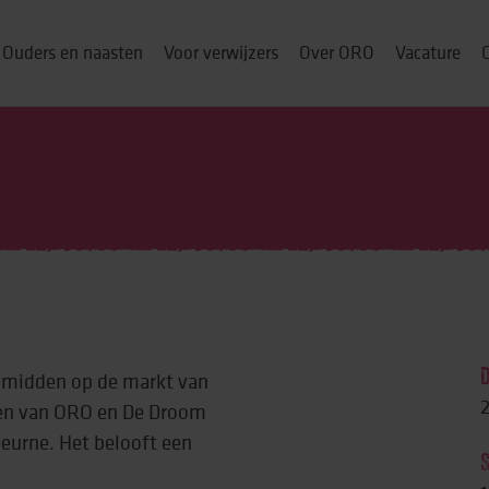
Ouders en naasten
Voor verwijzers
Over ORO
Vacature
ou thuis
p
, midden op de markt van
& cursussen
2
nten van ORO en De Droom
Deurne. Het belooft een
ng