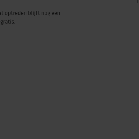
1
at optreden blijft nog een
rtise (Lore)
gratis.