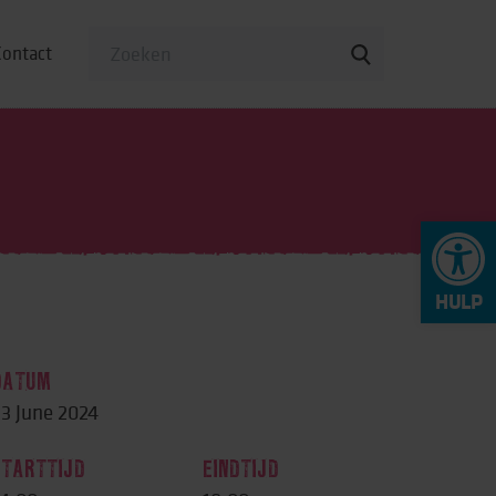
Contact
To
op
DATUM
3 June 2024
STARTTIJD
EINDTIJD