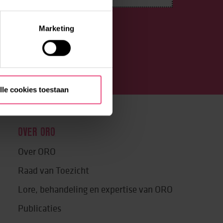
Marketing
lle cookies toestaan
OVER ORO
Over ORO
Raad van Toezicht
Lore, behandeling en expertise van ORO
Publicaties