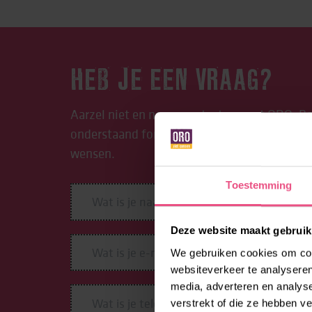
HEB JE EEN VRAAG?
Aarzel niet en neem contact op met ORO. Be
onderstaand formulier in. We begeleiden je g
wensen.
Toestemming
Deze website maakt gebruik
We gebruiken cookies om cont
websiteverkeer te analyseren
media, adverteren en analys
verstrekt of die ze hebben v