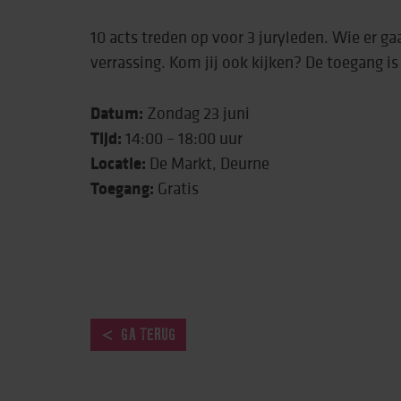
10 acts treden op voor 3 juryleden. Wie er ga
Behandeling & expe
verrassing. Kom jij ook kijken? De toegang is 
Beweging
Datum:
Zondag 23 juni
Tijd:
14:00 – 18:00 uur
Locatie:
De Markt, Deurne
Toegang:
Gratis
GA TERUG