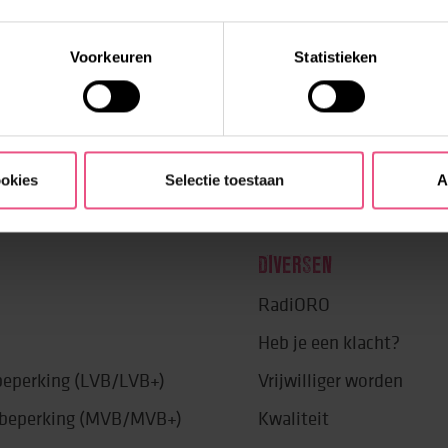
Voorkeuren
Statistieken
ookies
Selectie toestaan
A
DIVERSEN
RadiORO
Heb je een klacht?
 beperking (LVB/LVB+)
Vrijwilliger worden
e beperking (MVB/MVB+)
Kwaliteit