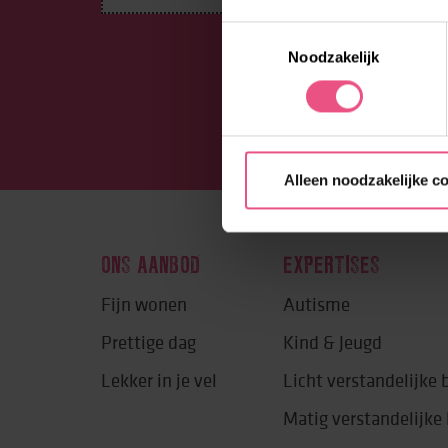
Toestemmingsselectie
Noodzakelijk
Alleen noodzakelijke c
ONS AANBOD
EXPERTISES
Fijn wonen
Autisme
Prettige dag
Kind & Jeugd
Lekker in je vel
Licht verstandelijke
Matig verstandelijk