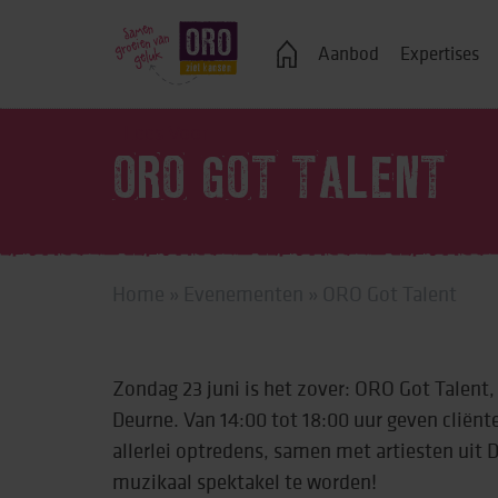
Veelgestelde vragen
Aanbod
Expertises
Lees Voor
ORO GOT TALENT
Logeren
Ondersteuning bij j
Home
»
Evenementen
»
ORO Got Talent
Wonen in een groe
Zelfstandig wonen
Zondag 23 juni is het zover: ORO Got Talent
Onderwijs, advies 
Deurne. Van 14:00 tot 18:00 uur geven clië
Vrije tijd
allerlei optredens, samen met artiesten uit 
muzikaal spektakel te worden!
Werk & dagbestedi