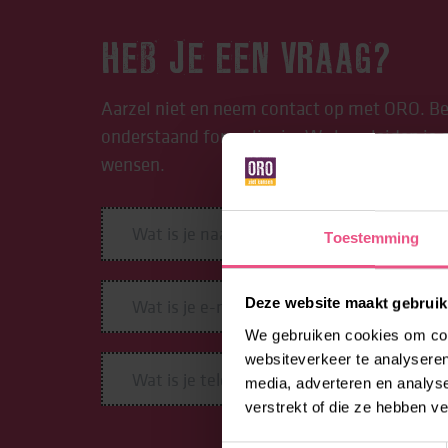
HEB JE EEN VRAAG?
Aarzel niet en neem contact op met ORO. Be
onderstaand formulier in. We begeleiden je g
wensen.
Toestemming
Deze website maakt gebruik
We gebruiken cookies om cont
websiteverkeer te analyseren
media, adverteren en analys
verstrekt of die ze hebben v