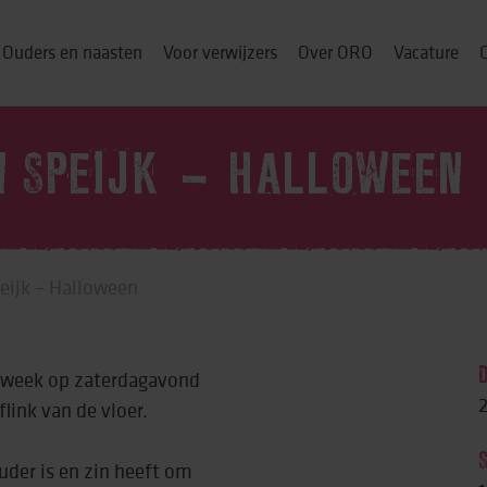
Ouders en naasten
Voor verwijzers
Over ORO
Vacature
N SPEIJK – HALLOWEEN
ou thuis
peijk – Halloween
p
 week op zaterdagavond
& cursussen
2
link van de vloer.
ouder is en zin heeft om
ng