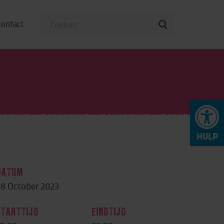
Contact
To
op
DATUM
8 October 2023
STARTTIJD
EINDTIJD