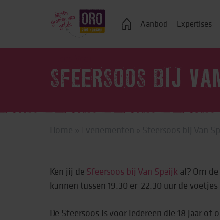
Veelgestelde vragen
Aanbod
Expertises
Lees Voor
SFEERSOOS BIJ VA
Logeren
Ondersteuning bij j
Home
»
Evenementen
»
Sfeersoos bij Van S
Wonen in een groe
Zelfstandig wonen
Ken jij de
Sfeersoos bij Van Speijk
al? Om de
Onderwijs, advies 
kunnen tussen 19.30 en 22.30 uur de voetjes f
Vrije tijd
De Sfeersoos is voor iedereen die 18 jaar of 
Werk & dagbestedi