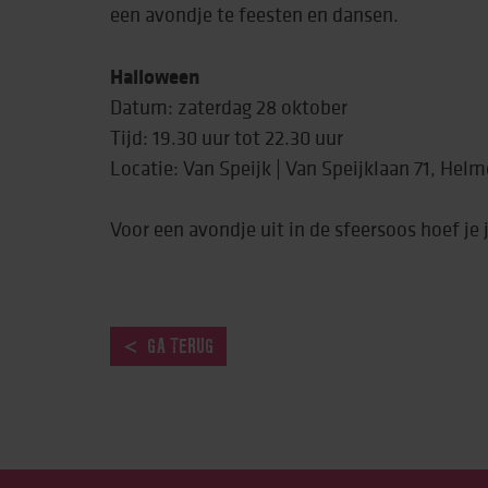
een avondje te feesten en dansen.
Behandeling & expe
Halloween
Beweging
Datum: zaterdag 28 oktober
Tijd: 19.30 uur tot 22.30 uur
Locatie: Van Speijk | Van Speijklaan 71, Hel
Voor een avondje uit in de sfeersoos hoef je 
GA TERUG