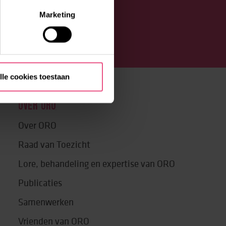
Marketing
lle cookies toestaan
OVER ORO
Over ORO
Raad van Toezicht
Lore, behandeling en expertise van ORO
Publicaties
Samenwerken
Vrienden van ORO