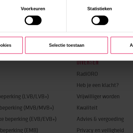
Voorkeuren
Statistieken
ookies
Selectie toestaan
A
DIVERSEN
RadiORO
Heb je een klacht?
 beperking (LVB/LVB+)
Vrijwilliger worden
e beperking (MVB/MVB+)
Kwaliteit
jke beperking (EVB/EVB+)
Advies & vergoeding
 beperking (EMB)
Privacy en veiligheid