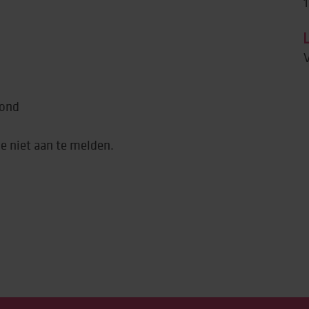
1
rtise (Lore)
V
mond
je niet aan te melden.