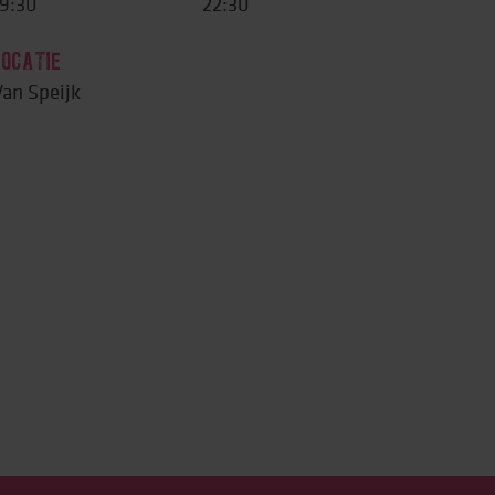
9:30
22:30
LOCATIE
an Speijk