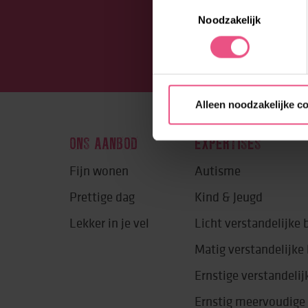
Toestemmingsselectie
Noodzakelijk
Alleen noodzakelijke c
ONS AANBOD
EXPERTISES
Fijn wonen
Autisme
Prettige dag
Kind & Jeugd
Lekker in je vel
Licht verstandelijke
Matig verstandelijk
Ernstige verstandeli
Ernstig meervoudige