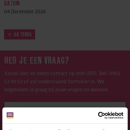
DATUM
04 December 2024
GA TERUG
HEB JE EEN VRAAG?
Aarzel niet en neem contact op met ORO. Bel:
0492 -
53 00 53
of vul onderstaand formulier in. We
begeleiden je graag bij jouw vragen en wensen.