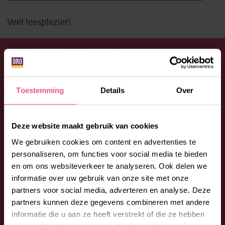
Veel leesplezier!
HEB JE EEN VRAAG?
Aarzel niet en neem contact op met ORO. Bel:
0492 -
53 00 53
of vul onderstaand formulier in. We
Toestemming
Details
Over
begeleiden je graag bij jouw vragen en wensen.
Deze website maakt gebruik van cookies
We gebruiken cookies om content en advertenties te
personaliseren, om functies voor social media te bieden
en om ons websiteverkeer te analyseren. Ook delen we
informatie over uw gebruik van onze site met onze
partners voor social media, adverteren en analyse. Deze
partners kunnen deze gegevens combineren met andere
informatie die u aan ze heeft verstrekt of die ze hebben