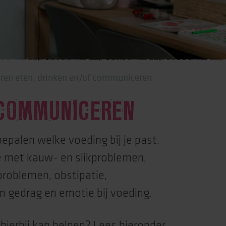
 leren eten, drinken en/of communiceren
 COMMUNICEREN
bepalen welke voeding bij je past.
je met kauw- en slikproblemen,
roblemen, obstipatie,
 gedrag en emotie bij voeding.
hierbij kan helpen? Lees hieronder