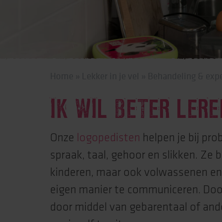
Behandeling & expe
Beweging
Home
»
Lekker in je vel
»
Behandeling & expe
IK WIL BETER LER
Onze
logopedisten
helpen je bij pr
spraak, taal, gehoor en slikken. Ze 
kinderen, maar ook volwassenen e
eigen manier te communiceren. Doo
door middel van gebarentaal of an