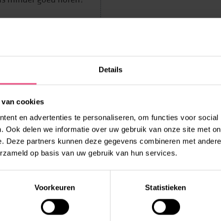
LEES MEER
Details
 van cookies
ent en advertenties te personaliseren, om functies voor social
. Ook delen we informatie over uw gebruik van onze site met on
e. Deze partners kunnen deze gegevens combineren met andere i
EN?
erzameld op basis van uw gebruik van hun services.
deling het beste bij je
Voorkeuren
Statistieken
8 – 0026300 (optie 1) of
raag!