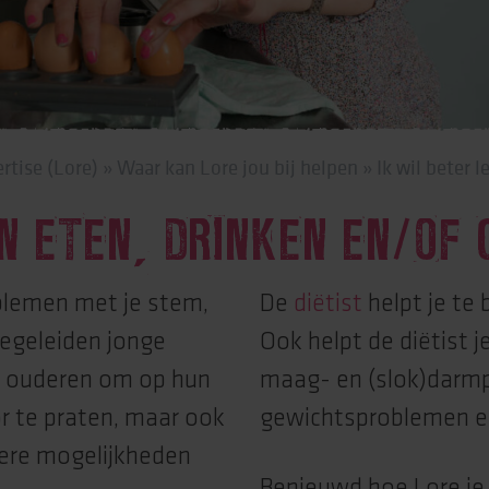
rtise (Lore)
rtise (Lore)
»
Waar kan Lore jou bij helpen
»
Ik wil beter
EN ETEN, DRINKEN EN/OF
oblemen met je stem,
De
diëtist
helpt je te 
begeleiden jonge
Ook helpt de diëtist 
n ouderen om op hun
maag- en (slok)darmp
r te praten, maar ook
gewichtsproblemen en
dere mogelijkheden
Benieuwd hoe Lore je 