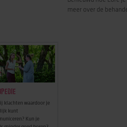
meer over de behande
OPEDIE
ij klachten waardoor je
ijk kunt
uniceren? Kun je
ds minder goed horen?