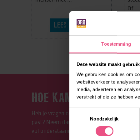
Of ...
LEES MEER
Toestemming
Deze website maakt gebruik
We gebruiken cookies om cont
websiteverkeer te analyseren
media, adverteren en analys
HOE KAN LORE JE HELP
verstrekt of die ze hebben v
Toestemmingsselectie
Heb je vragen over Lore? Of over welke behan
Noodzakelijk
past? Neem dan contact op met Lore. Bel: 08
vul onderstaand formulier in. We helpen je g