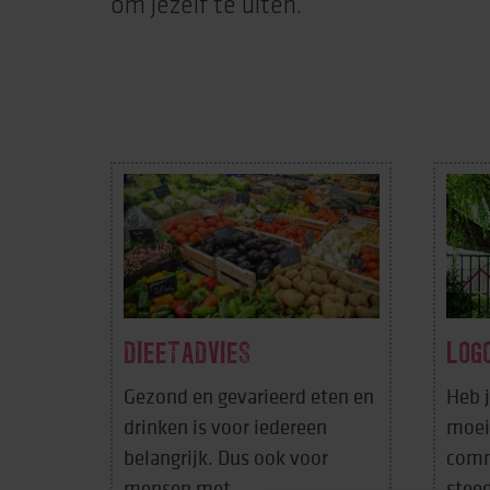
om jezelf te uiten.
DIEETADVIES
LOG
Gezond en gevarieerd eten en
Heb j
drinken is voor iedereen
moeil
belangrijk. Dus ook voor
comm
mensen met ...
stee