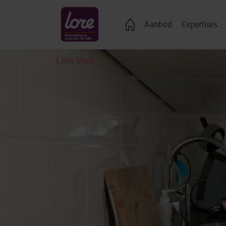
Veelgestelde vragen
Aanbod
Expertises
Lees Voor
Logeren
Ondersteuning bij j
Wonen in een groe
Zelfstandig wonen
Onderwijs, advies 
Vrije tijd
Werk & dagbestedi