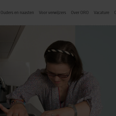
Ouders en naasten
Voor verwijzers
Over ORO
Vacature
ou thuis
p
& cursussen
ng