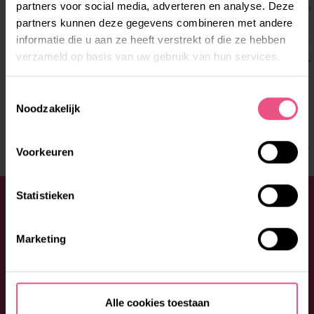
partners voor social media, adverteren en analyse. Deze
ACTIEF IN DE WIJK
DIENST
partners kunnen deze gegevens combineren met andere
informatie die u aan ze heeft verstrekt of die ze hebben
Veel buiten werken. Mensen in een wijk
Het is fi
verzameld op basis van uw gebruik van hun services.
leren kennen. Lijkt dat je wat? Dan is ...
opgeruimd
...
Toestemmingsselectie
Noodzakelijk
LEES MEER
Voorkeuren
Statistieken
HEB JE EEN VRAAG?
Aarzel niet en neem contact op met ORO, via
0492 -
Marketing
53 00 53
of
info@oro.nl
. Of vul onderstaand formulier
in.
Alle cookies toestaan