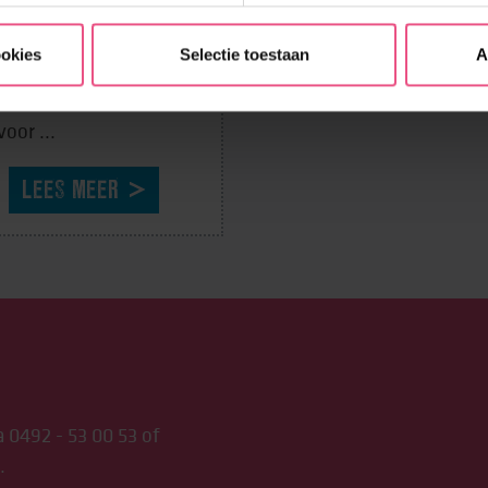
ent het liefst buiten. Dan
ookies
Selectie toestaan
A
gbesteding Bos,
derij en Buitenwerk de
voor ...
LEES MEER
a
0492 - 53 00 53
of
.