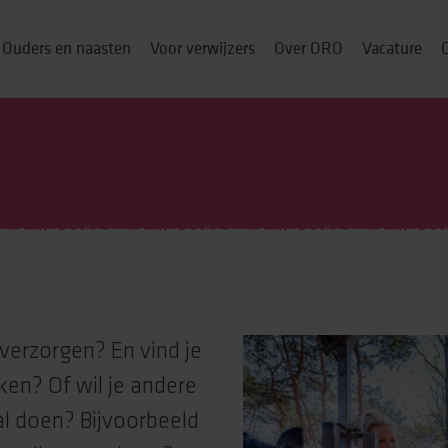
Ouders en naasten
Voor verwijzers
Over ORO
Vacature
ou thuis
p
verzorgen? En vind je
& cursussen
ken? Of wil je andere
l doen? Bijvoorbeeld
ng