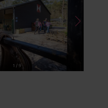
1
/
9