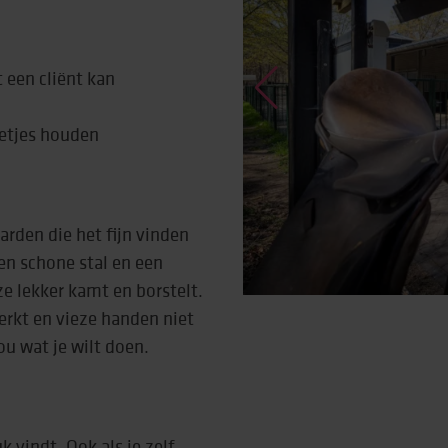
 een cliënt kan
netjes houden
arden die het fijn vinden
een schone stal en een
 ze lekker kamt en borstelt.
werkt en vieze handen niet
ou wat je wilt doen.
k vindt. Ook als je zelf