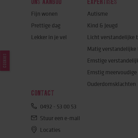
ONS AANBOD
EXPERTISES
Fijn wonen
Autisme
Prettige dag
Kind & Jeugd
Lekker in je vel
Licht verstandelijke
Matig verstandelijk
COOKIES
Ernstige verstandeli
Ernstig meervoudige
Ouderdomsklachten
CONTACT
0492 - 53 00 53
Stuur een e-mail
Locaties