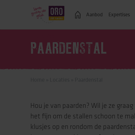
Veelgestelde vragen
Aanbod
Expertises
Lees Voor
PAARDENSTAL
Logeren
Ondersteuning bij j
Home
»
Locaties
»
Paardenstal
Wonen in een groe
Zelfstandig wonen
Hou je van paarden? Wil je ze graag 
Onderwijs, advies 
het fijn om de stallen schoon te ma
Vrije tijd
klusjes op en rondom de paardensta
Werk & dagbestedi