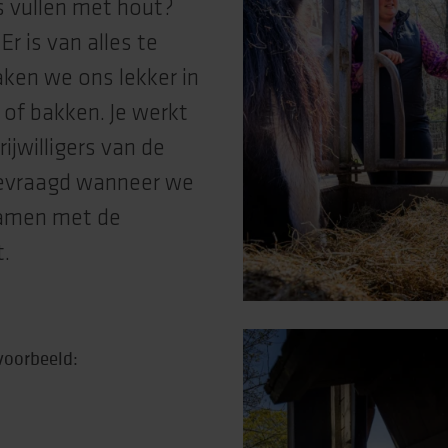
s vullen met hout?
Er is van alles te
rtise (Lore)
aken we ons lekker in
 of bakken. Je werkt
ijwilligers van de
gevraagd wanneer we
 samen met de
t.
jvoorbeeld: