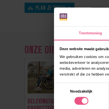
PLAN JE ROUTE
Toestemming
ONZE DIENSTEN OP DEZ
Deze website maakt gebruik
We gebruiken cookies om cont
websiteverkeer te analyseren
media, adverteren en analys
verstrekt of die ze hebben v
Toestemmingsselectie
Noodzakelijk
BELEVINGSGERICHTE
BOS
DAGBESTEDING
BUI