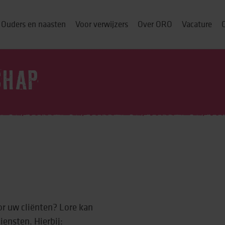
Ouders en naasten
Voor verwijzers
Over ORO
Vacature
CHAP
ou thuis
p
& cursussen
or uw cliënten? Lore kan
ng
ensten. Hierbij: