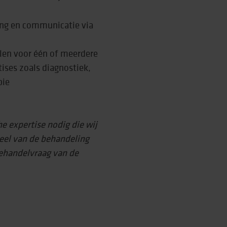
ming en communicatie via
rtise (Lore)
len voor één of meerdere
ises zoals diagnostiek,
pie
e expertise nodig die wij
deel van de behandeling
ehandelvraag van de