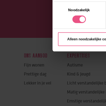
Toestemmingsselectie
Noodzakelijk
Alleen noodzakelijke c
ONS AANBOD
EXPERTISES
Fijn wonen
Autisme
Prettige dag
Kind & Jeugd
Lekker in je vel
Licht verstandelijke
Matig verstandelijk
Ernstige verstandeli