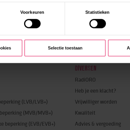
Voorkeuren
Statistieken
ookies
Selectie toestaan
A
DIVERSEN
RadiORO
Heb je een klacht?
 beperking (LVB/LVB+)
Vrijwilliger worden
e beperking (MVB/MVB+)
Kwaliteit
jke beperking (EVB/EVB+)
Advies & vergoeding