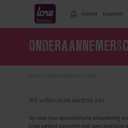
Veelgestelde vragen
Aanbod
Expertises
Lees Voor
ONDERAANNEMERS
Logeren
Ondersteuning bij j
Home
»
Onderaannemerschap
Wonen in een groe
Zelfstandig wonen
Wij vullen jouw aanbod aan
Onderwijs, advies 
Vrije tijd
Op zoek naar specialistische behandeling vo
Werk & dagbestedi
jouw aanbod aanvullen met specialistische di