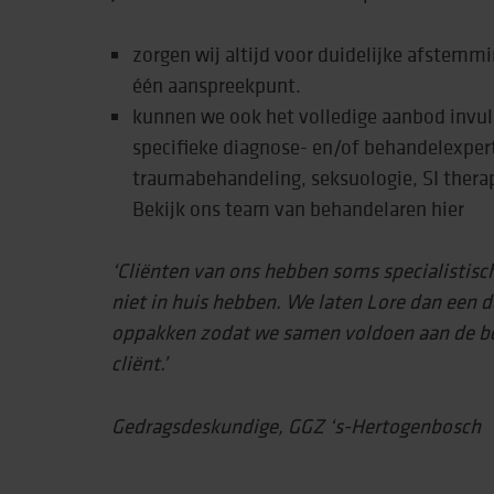
zorgen wij altijd voor duidelijke afstem
Behandeling & expe
één aanspreekpunt.
Beweging
kunnen we ook het volledige aanbod invul
specifieke diagnose- en/of behandelexpert
traumabehandeling, seksuologie, SI thera
Bekijk ons team van behandelaren hier
‘Cliënten van ons hebben soms specialistisch
niet in huis hebben. We laten Lore dan een 
oppakken zodat we samen voldoen aan de b
cliënt.’
Gedragsdeskundige, GGZ ‘s-Hertogenbosch