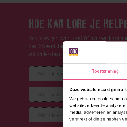
HOE KAN LORE JE HELP
Heb je vragen over Lore? Of over welke behan
past? Neem dan contact op met Lore. Bel: 08
vul onderstaand formulier in. We helpen je g
Toestemming
Deze website maakt gebruik
We gebruiken cookies om cont
websiteverkeer te analyseren
media, adverteren en analys
verstrekt of die ze hebben v