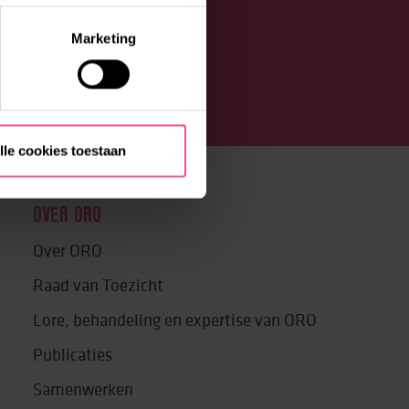
Marketing
lle cookies toestaan
OVER ORO
Over ORO
Raad van Toezicht
Lore, behandeling en expertise van ORO
Publicaties
Samenwerken