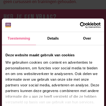
geen cursussen en trainingen gehouden.
HEB JE EEN VRAAG?
Aarzel niet en neem contact op met ORO. Bel:
0492 -
53 00 53
of vul onderstaand formulier in. We
Toestemming
Details
Over
begeleiden je graag bij jouw vragen en wensen.
Deze website maakt gebruik van cookies
We gebruiken cookies om content en advertenties te
personaliseren, om functies voor social media te bieden
en om ons websiteverkeer te analyseren. Ook delen we
informatie over uw gebruik van onze site met onze
partners voor social media, adverteren en analyse. Deze
partners kunnen deze gegevens combineren met andere
informatie die u aan ze heeft verstrekt of die ze hebben
verzameld op basis van uw gebruik van hun services.