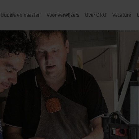
Ouders en naasten
Voor verwijzers
Over ORO
Vacature
ou thuis
p
& cursussen
ng