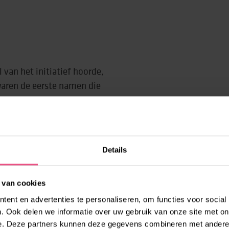
van het initiatief hoorde,
 waren de eerste namen die
teen enthousiast. Nog
n hier al een goed
emand er zijn baan voor
plannetje. Hier zat een
Details
nden al. De groei van de
hier gewaardeerd en
 van cookies
 ontwikkelen.” Dat ervoeren
ze al wat minder goede
ent en advertenties te personaliseren, om functies voor social
. Ook delen we informatie over uw gebruik van onze site met on
et moeilijk om met veel
e. Deze partners kunnen deze gegevens combineren met andere i
enuwachtig. Hier voel ik