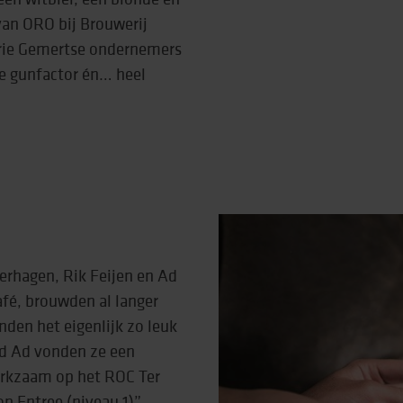
 van ORO bij Brouwerij
 drie Gemertse ondernemers
e gunfactor én… heel
Verhagen, Rik Feijen en Ad
afé, brouwden al langer
nden het eigenlijk zo leuk
nd Ad vonden ze een
rkzaam op het ROC Ter
p Entree (niveau 1)”,