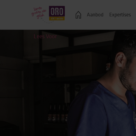
Veelgestelde vragen
Aanbod
Expertises
Lees Voor
Logeren
Ondersteuning bij j
Wonen in een groe
Zelfstandig wonen
Onderwijs, advies 
Vrije tijd
Werk & dagbestedi