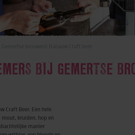
rtise (Lore)
j Gemertse brouwerij Rabauw Craft beer
EMERS BIJ GEMERTSE BR
w Craft Beer. Een hele
, mout, kruiden, hop en
mbachtelijke manier
een witbier, een blonde en