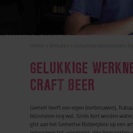
Behandeling & expe
Beweging
Home
»
Verhalen
»
Gelukkige werknemers bi
GELUKKIGE WERKN
CRAFT BEER
Gemert heeft een eigen bierbrouwerij, Rabau
bijzondere nog wel. Sinds kort worden water
gist aan het Gemertse Ridderplein op een a
gebrouwen tot -voorlopig- drie biersoorten: 