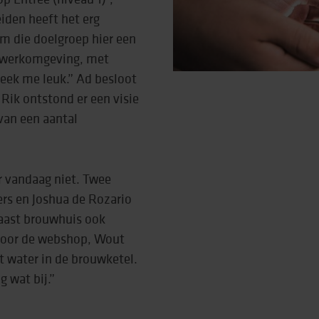
eiden heeft het erg
om die doelgroep hier een
ge werkomgeving, met
leek me leuk.” Ad besloot
Rik ontstond er een visie
van een aantal
r vandaag niet. Twee
rs en Joshua de Rozario
 naast brouwhuis ook
s voor de webshop, Wout
 water in de brouwketel.
g wat bij.”