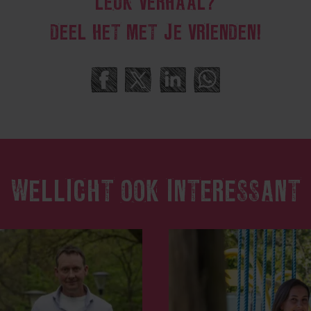
LEUK VERHAAL?
DEEL HET MET JE VRIENDEN!
WELLICHT OOK INTERESSANT