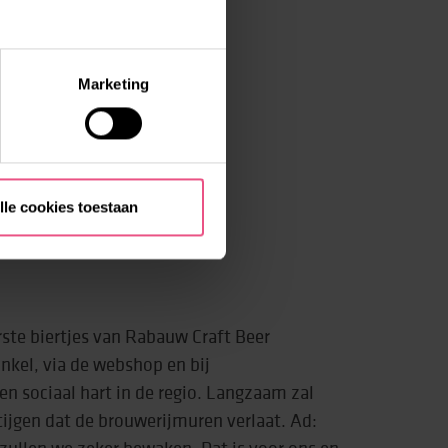
Marketing
lle cookies toestaan
?
erste biertjes van Rabauw Craft Beer
inkel, via de webshop en bij
 sociaal hart in de regio. Langzaam zal
stijgen dat de brouwerijmuren verlaat. Ad:
zullen we zeker bewaken. Dat is voor ons en