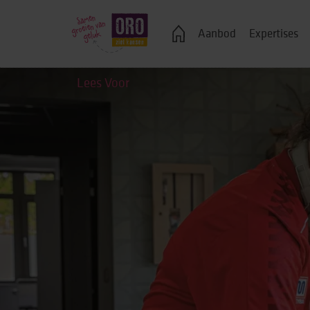
Veelgestelde vragen
Aanbod
Expertises
Lees Voor
Logeren
Ondersteuning bij j
Wonen in een groe
Zelfstandig wonen
Onderwijs, advies 
Vrije tijd
Werk & dagbestedi