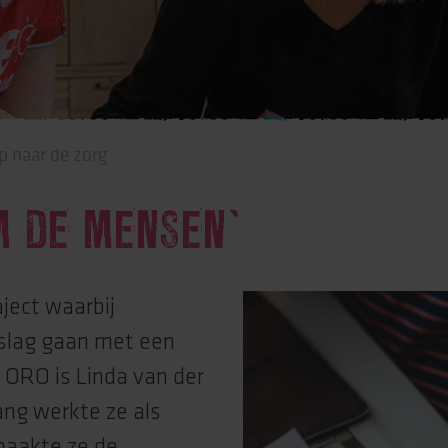
rtise (Lore)
p naar de zorg
M DE MENSEN’
ject waarbij
slag gaan met een
j ORO is Linda van der
ang werkte ze als