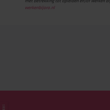
met betrekking tot opleiden en/of werken bi
werkenbijoro.nl