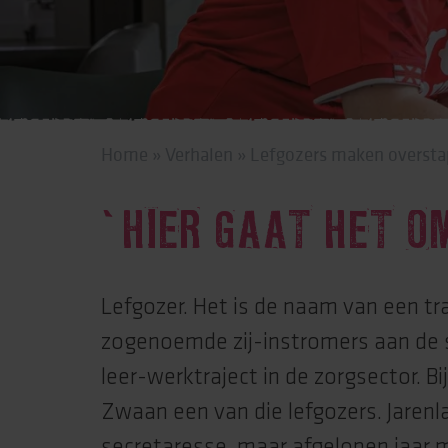
Behandeling & expe
Beweging
Home
»
Verhalen
»
Lefgozers maken oversta
‘HIER GAAT HET O
Lefgozer. Het is de naam van een tra
zogenoemde zij-instromers aan de 
leer-werktraject in de zorgsector. Bi
Zwaan een van die lefgozers. Jarenl