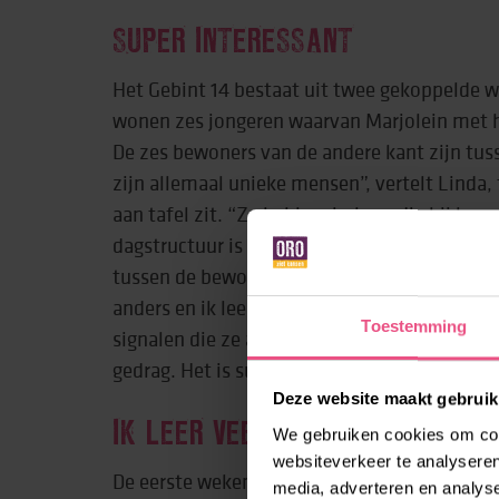
SUPER INTERESSANT
Het Gebint 14 bestaat uit twee gekoppelde 
wonen zes jongeren waarvan Marjolein met ha
De zes bewoners van de andere kant zijn tuss
zijn allemaal unieke mensen”, vertelt Linda, 
aan tafel zit. “Ze hebben hulp nodig bij hun 
dagstructuur is heel belangrijk en onze nabij
tussen de bewoners vind ik heel mooi. Ze 
anders en ik leer ze steeds beter te ‘lezen’. 
Toestemming
signalen die ze afgeven. Door hun gezichtsu
gedrag. Het is super interessant.”
Deze website maakt gebruik
IK LEER VEEL VAN COLLEGA’S
We gebruiken cookies om cont
websiteverkeer te analyseren
De eerste weken was Linda vooral bezig met 
media, adverteren en analys