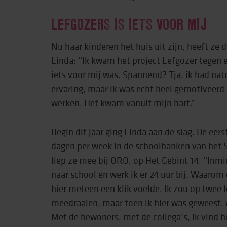
LEFGOZERS IS IETS VOOR MIJ
Nu haar kinderen het huis uit zijn, heeft ze 
Linda: “Ik kwam het project Lefgozer tegen 
iets voor mij was. Spannend? Tja, ik had nat
ervaring, maar ik was echt heel gemotiveerd
werken. Het kwam vanuit mijn hart.”
Begin dit jaar ging Linda aan de slag. De eer
dagen per week in de schoolbanken van het
liep ze mee bij ORO, op Het Gebint 14. “Inmi
naar school en werk ik er 24 uur bij. Waaro
hier meteen een klik voelde. Ik zou op twee 
meedraaien, maar toen ik hier was geweest, w
Met de bewoners, met de collega’s, ik vind he