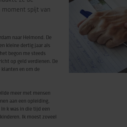
maakte ze de
n moment spijt van
terdam naar Helmond. De
n kleine dertig jaar als
 het begon me steeds
ericht op geld verdienen. De
e klanten en om de
 wilde meer met mensen
nnen aan een opleiding,
In k was in die tijd een
kinderen. Ik moest zoveel