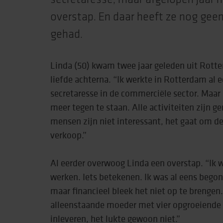
secretaresse, maar afgelopen jaar 
overstap. En daar heeft ze nog gee
gehad.
Linda (50) kwam twee jaar geleden uit Rot
liefde achterna. “Ik werkte in Rotterdam al ee
secretaresse in de commerciële sector. Maar
meer tegen te staan. Alle activiteiten zijn g
mensen zijn niet interessant, het gaat om d
verkoop.”
Al eerder overwoog Linda een overstap. “Ik
werken. Iets betekenen. Ik was al eens bego
maar financieel bleek het niet op te brengen. 
alleenstaande moeder met vier opgroeiende 
inleveren, het lukte gewoon niet.”