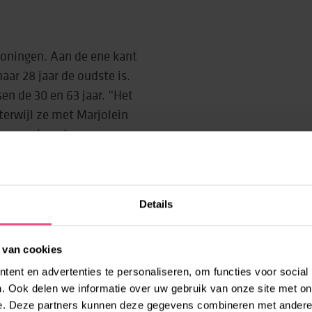
woningen. Aan de ene kant
ar 28 jaar de oudste is.
en de 30 en 63 jaar. “Het
terwijl ze met Marjolein
verzorging, de
heid ook. De verschillen
communiceren allemaal
Je moet goed opletten op de
Details
itdrukkingen, geluiden en
 van cookies
ent en advertenties te personaliseren, om functies voor social
. Ook delen we informatie over uw gebruik van onze site met on
het goed kijken naar en
e. Deze partners kunnen deze gegevens combineren met andere i