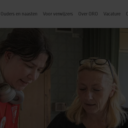
Ouders en naasten
Voor verwijzers
Over ORO
Vacature
ou thuis
p
& cursussen
ng