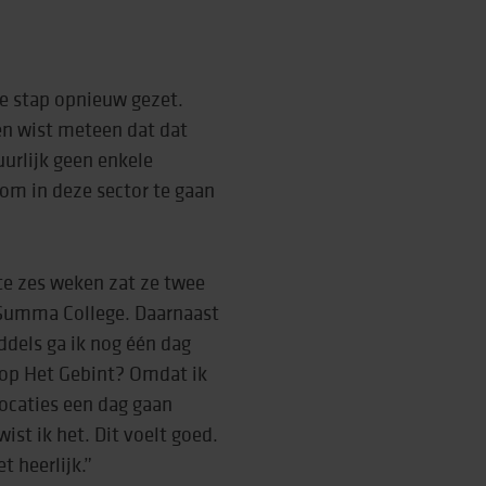
de stap opnieuw gezet.
en wist meteen dat dat
uurlijk geen enkele
 om in deze sector te gaan
ste zes weken zat ze twee
 Summa College. Daarnaast
ddels ga ik nog één dag
m op Het Gebint? Omdat ik
locaties een dag gaan
ist ik het. Dit voelt goed.
t heerlijk.”