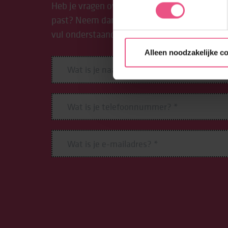
Heb je vragen over Lore? Of over welke behan
past? Neem dan contact op met Lore. Bel: 08
vul onderstaand formulier in. We helpen je g
Alleen noodzakelijke c