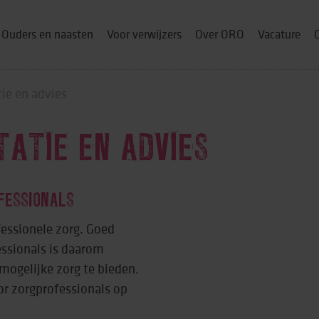
Ouders en naasten
Voor verwijzers
Over ORO
Vacature
tie en advies
TATIE EN ADVIES
ou thuis
p
FESSIONALS
fessionele zorg. Goed
ssionals is daarom
& cursussen
ogelijke zorg te bieden.
or zorgprofessionals op
ng