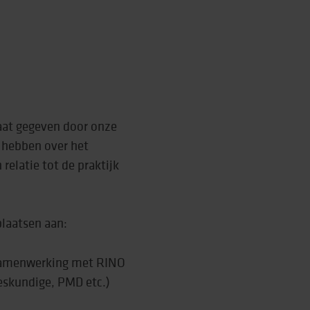
rtise (Lore)
aat gegeven door onze
e hebben over het
 relatie tot de praktijk
plaatsen aan:
 samenwerking met RINO
eskundige, PMD etc.)