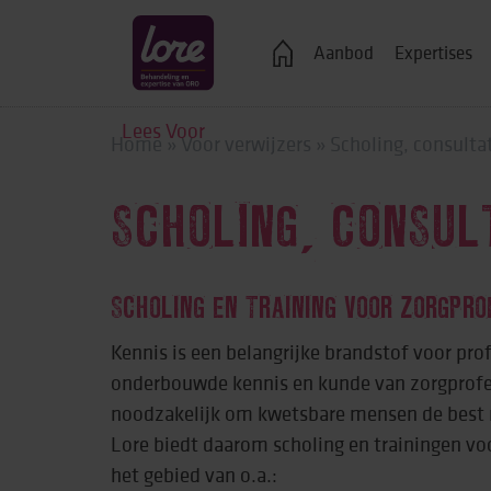
Veelgestelde vragen
Aanbod
Expertises
Lees Voor
Home
»
Voor verwijzers
»
Scholing, consulta
Logeren
SCHOLING, CONSUL
Ondersteuning bij j
Wonen in een groe
SCHOLING EN TRAINING VOOR ZORGPRO
Zelfstandig wonen
Kennis is een belangrijke brandstof voor pro
onderbouwde kennis en kunde van zorgprofe
Onderwijs, advies 
noodzakelijk om kwetsbare mensen de best m
Vrije tijd
Lore biedt daarom scholing en trainingen vo
het gebied van o.a.:
Werk & dagbestedi