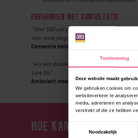
ERVARINGEN MET CONSULTATIE
“
Voor 500 uur per jaar kopen wij flexibel con
voor onze jeugdhulpverleners en sociale wij
Gemeente Helmond-Deurne
Toestemming
“
Als een dossier te ingewikkeld wordt halen 
Lore bij.
”
Deze website maakt gebruik
Ambulant medewerker, ORO
We gebruiken cookies om cont
websiteverkeer te analyseren
media, adverteren en analys
verstrekt of die ze hebben v
HOE KAN LORE JE HELP
Toestemmingsselectie
Noodzakelijk