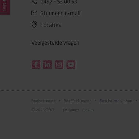
COOKIES
0492 - 53 00 53
Stuur een e-mail
Locaties
Veelgestelde vragen
Dagbesteding
Begeleid wonen
Beschermd wonen
© 2026 ORO
Disclaimer
Cookies