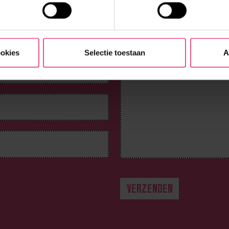
deling het beste bij je
8 – 0026300 (optie 1) of
raag!
ookies
Selectie toestaan
A