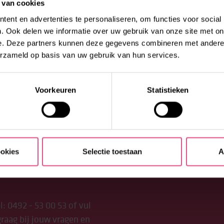
 van cookies
 het centrum van Deurne
ent en advertenties te personaliseren, om functies voor social
O zijn daardoor een
. Ook delen we informatie over uw gebruik van onze site met on
hap. Wat ons betreft een
e. Deze partners kunnen deze gegevens combineren met andere i
 integratie.
erzameld op basis van uw gebruik van hun services.
ORO Toppers.
Wij
Voorkeuren
Statistieken
ookies
Selectie toestaan
A
l:
0492 - 53 00 53
of vul
raag bij jouw vragen en