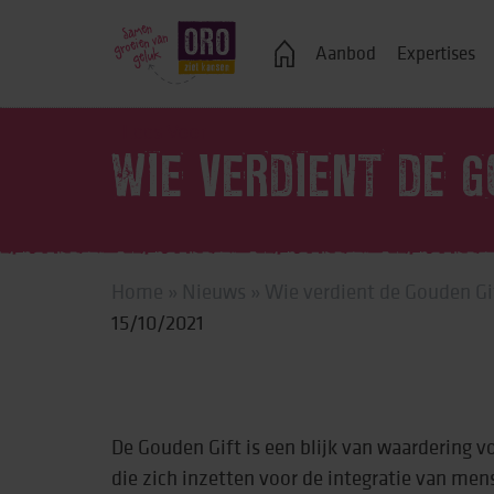
Veelgestelde vragen
Aanbod
Expertises
Lees Voor
WIE VERDIENT DE G
Logeren
Ondersteuning bij j
Home
»
Nieuws
»
Wie verdient de Gouden G
Wonen in een groe
15/10/2021
Zelfstandig wonen
Onderwijs, advies 
Vrije tijd
De Gouden Gift is een blijk van waardering 
die zich inzetten voor de integratie van me
Werk & dagbestedi