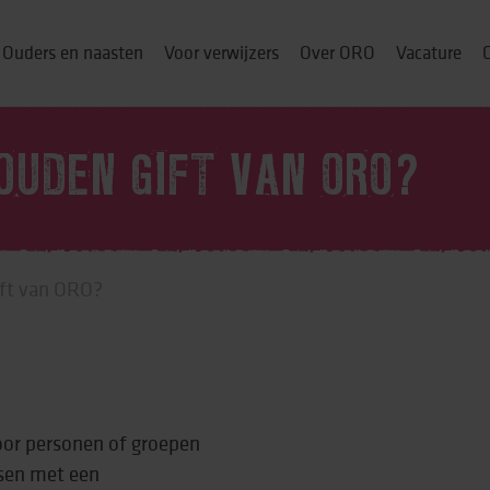
Ouders en naasten
Voor verwijzers
Over ORO
Vacature
OUDEN GIFT VAN ORO?
ou thuis
ift van ORO?
p
& cursussen
voor personen of groepen
nsen met een
ng