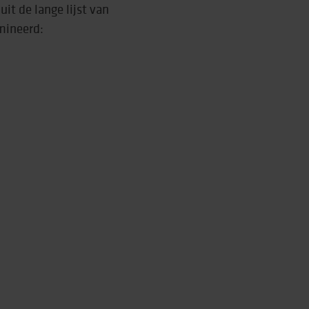
it de lange lijst van
mineerd:
rtise (Lore)