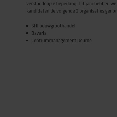
verstandelijke beperking. Dit jaar hebben we u
kandidaten de volgende 3 organisaties geno
Behandeling & expe
Beweging
SHI bouwgroothandel
Bavaria
Centrummanagement Deurne