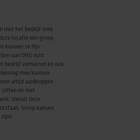
n met het bedrijf mee
deze locatie een groep
en kunnen ze fijn
iënten van ORO echt
et bedrijf verhuizen en ook
 rekening mee kunnen
ver altijd aankloppen
 zitten en met
erk. Vanuit deze
ntstaan. Volop kansen,
zijn!