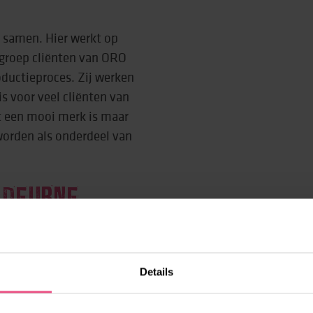
n samen. Hier werkt op
groep cliënten van ORO
ductieproces. Zij werken
 voor veel cliënten van
t een mooi merk is maar
worden als onderdeel van
DEURNE
elgebieden, niet alleen
f politicus, maar ook als
Details
centrum van Deurne gaat
van ORO werken samen met