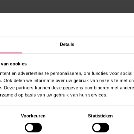
 je hier meer over
a een van onderstaande
Details
 van cookies
ent en advertenties te personaliseren, om functies voor social
. Ook delen we informatie over uw gebruik van onze site met on
OF HEB JE EEN
e. Deze partners kunnen deze gegevens combineren met andere i
erzameld op basis van uw gebruik van hun services.
l: 088 – 0026300 (optie 1)
Voorkeuren
Statistieken
en je graag bij jouw vragen