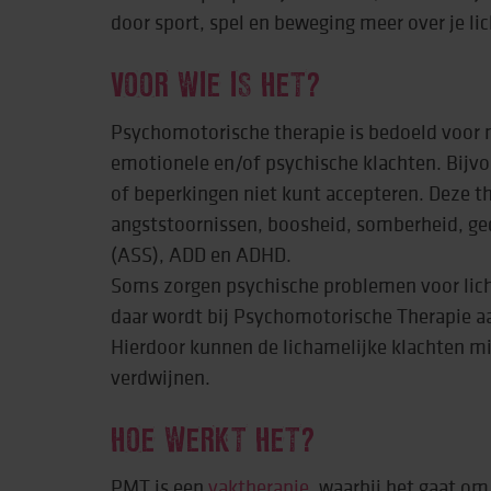
door sport, spel en beweging meer over je li
Behandeling & expe
VOOR WIE IS HET?
Beweging
Psychomotorische therapie is bedoeld voor
emotionele en/of psychische klachten. Bijvoo
of beperkingen niet kunt accepteren. Deze th
angststoornissen, boosheid, somberheid, g
(ASS), ADD en ADHD.
Soms zorgen psychische problemen voor lich
daar wordt bij Psychomotorische Therapie a
Hierdoor kunnen de lichamelijke klachten m
verdwijnen.
HOE WERKT HET?
PMT is een
vaktherapie
, waarbij het gaat om 