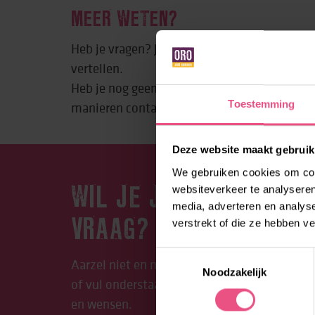
MEER WETEN?
Heb je vragen? Je contactpersoon bij ORO kan
vertellen.
Heb je nog geen hulp van ORO? Neem dan vi
Toestemming
manieren contact met ons op.
Deze website maakt gebruik
We gebruiken cookies om cont
websiteverkeer te analyseren
WIL JE JE AANMELDEN 
media, adverteren en analys
verstrekt of die ze hebben v
VRAAG?
Toestemmingsselectie
Aarzel niet en neem contact op met Lore. Be
Noodzakelijk
of vul onderstaand formulier in. We begeleid
en wensen.