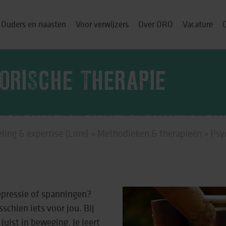
Ouders en naasten
Voor verwijzers
Over ORO
Vacature
ORISCHE THERAPIE
ou thuis
ling & expertise (Lore)
»
Methodieken & therapieën
»
Psy
p
& cursussen
depressie of spanningen?
chien iets voor jou. Bij
ng
juist in beweging. Je leert