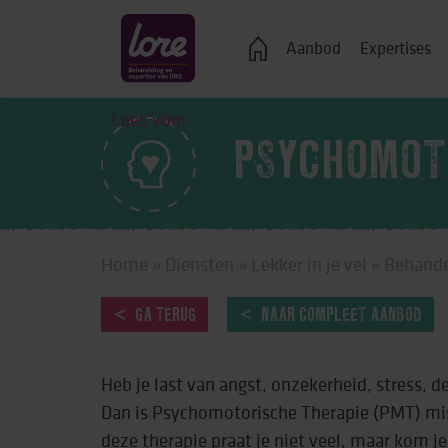
Veelgestelde vragen
Aanbod
Expertises
Lees Voor
PSYCHOMOT
Logeren
Ondersteuning bij j
Home
»
Diensten
»
Lekker in je vel
»
Behande
Wonen in een groe
Zelfstandig wonen
GA TERUG
NAAR COMPLEET AANBOD
Onderwijs, advies 
Heb je last van angst, onzekerheid, stress, 
Vrije tijd
Dan is Psychomotorische Therapie (PMT) miss
Werk & dagbestedi
deze therapie praat je niet veel, maar kom je 