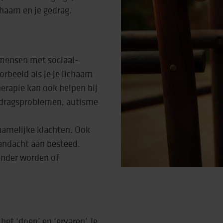
chaam en je gedrag.
rtise (Lore)
 mensen met sociaal-
rbeeld als je je lichaam
erapie kan ook helpen bij
edragsproblemen, autisme
amelijke klachten. Ook
andacht aan besteed.
inder worden of
het ‘doen’ en ‘ervaren’. Je