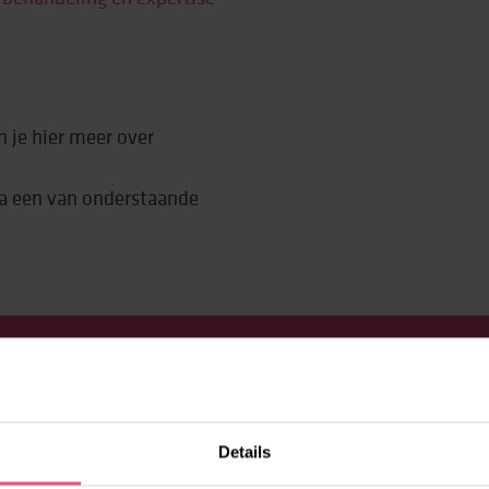
 je hier meer over
a een van onderstaande
OF HEB JE EEN
Details