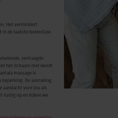
rtise (Lore)
en. Het vermindert
 in de laatste levensfase.
vloeiende, vertraagde
et het lichaam niet wordt
antala massage is
 beperking. De aanraking,
e aandacht voor jou als
 rustig op en kijken we
 behandeling en expertise