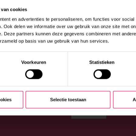
l: 088 – 0026300 (optie 1)
 van cookies
en je graag bij jouw vragen
ent en advertenties te personaliseren, om functies voor social
. Ook delen we informatie over uw gebruik van onze site met on
e. Deze partners kunnen deze gegevens combineren met andere i
erzameld op basis van uw gebruik van hun services.
Voorkeuren
Statistieken
ookies
Selectie toestaan
A