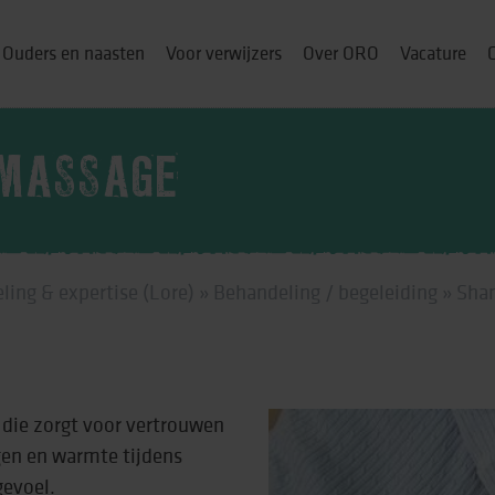
Ouders en naasten
Voor verwijzers
Over ORO
Vacature
MASSAGE
ou thuis
ling & expertise (Lore)
»
Behandeling / begeleiding
»
Sha
p
& cursussen
 die zorgt voor vertrouwen
gen en warmte tijdens
ng
gevoel.