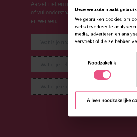
Aarzel niet en neem contact op met Lore. Be
Deze website maakt gebruik
of vul onderstaand formulier in. We begeleid
We gebruiken cookies om cont
en wensen.
websiteverkeer te analyseren
media, adverteren en analys
verstrekt of die ze hebben v
Toestemmingsselectie
Noodzakelijk
Alleen noodzakelijke c