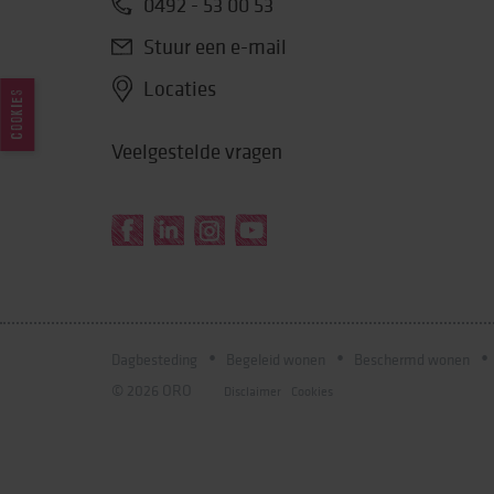
0492 - 53 00 53
Stuur een e-mail
Locaties
COOKIES
Veelgestelde vragen
Dagbesteding
Begeleid wonen
Beschermd wonen
© 2026 ORO
Disclaimer
Cookies