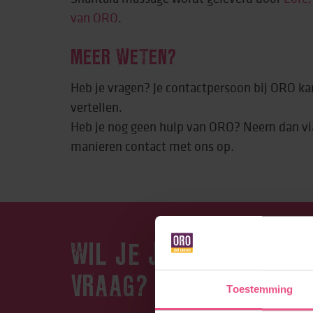
van ORO
.
MEER WETEN?
Heb je vragen? Je contactpersoon bij ORO kan
vertellen.
Heb je nog geen hulp van ORO? Neem dan vi
manieren contact met ons op.
WIL JE JE AANMELDEN 
VRAAG?
Toestemming