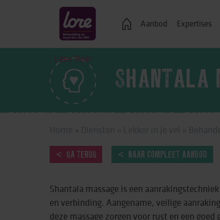
Veelgestelde vragen
Aanbod
Expertises
Lees Voor
SHANTALA 
Logeren
Ondersteuning bij j
Home
»
Diensten
»
Lekker in je vel
»
Behande
Wonen in een groe
Zelfstandig wonen
GA TERUG
NAAR COMPLEET AANBOD
Onderwijs, advies 
Shantala massage is een aanrakingstechniek
Vrije tijd
en verbinding. Aangename, veilige aanrakin
Werk & dagbestedi
deze massage zorgen voor rust en een goed 