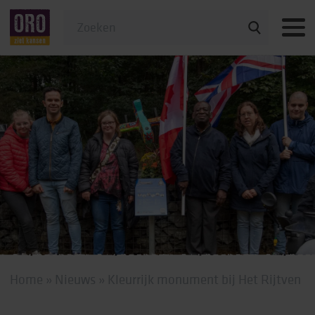
Veelgestelde vragen
Home
»
Nieuws
»
Kleurrijk monument bij Het Rijtven