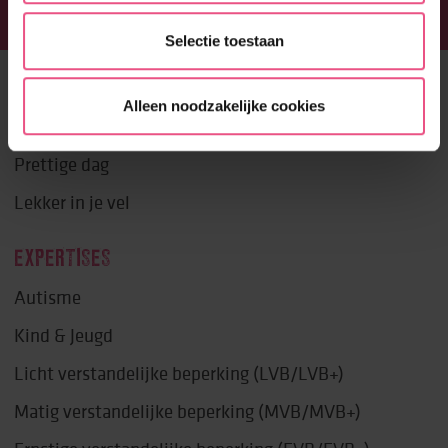
Selectie toestaan
ONS AANBOD
Alleen noodzakelijke cookies
Fijn wonen
Prettige dag
Lekker in je vel
EXPERTISES
Autisme
Kind & Jeugd
Licht verstandelijke beperking (LVB/LVB+)
Matig verstandelijke beperking (MVB/MVB+)