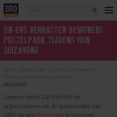
Veelgestelde vragen
BN-ERS VERRASSEN BEWONERS
POSTELPARK TIJDENS HUN
QUIZAVOND
Home
»
Nieuws
»
BN-ers verrassen bewoners
Postelpark tijdens hun quizavond
01/07/2020
Gewoon doen! Dat dachten de
organisatoren van de quizavonden van
ORO-locatie
Postelpark
in Someren.