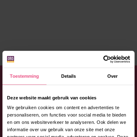
HEB JE EEN VRAAG?
Toestemming
Details
Over
Aarzel niet en neem contact op met ORO. Bel:
0492 -
53 00 53
of vul onderstaand formulier in. We
Deze website maakt gebruik van cookies
begeleiden je graag bij jouw vragen en wensen.
We gebruiken cookies om content en advertenties te
personaliseren, om functies voor social media te bieden
en om ons websiteverkeer te analyseren. Ook delen we
informatie over uw gebruik van onze site met onze
partners voor social media, adverteren en analyse. Deze