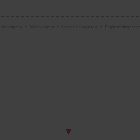
Woongroep
Woonvormen
Indicatie aanvragen
Dagbestedingsactiv
Scroll naar beneden