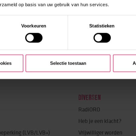
erzameld op basis van uw gebruik van hun services.
Voorkeuren
Statistieken
ookies
Selectie toestaan
A
DIVERSEN
RadiORO
Heb je een klacht?
 beperking (LVB/LVB+)
Vrijwilliger worden