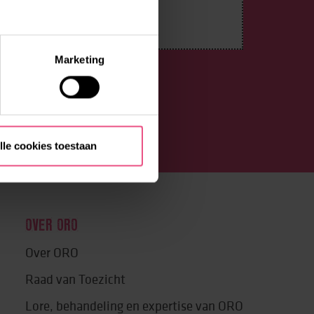
Marketing
lle cookies toestaan
OVER ORO
Over ORO
Raad van Toezicht
Lore, behandeling en expertise van ORO