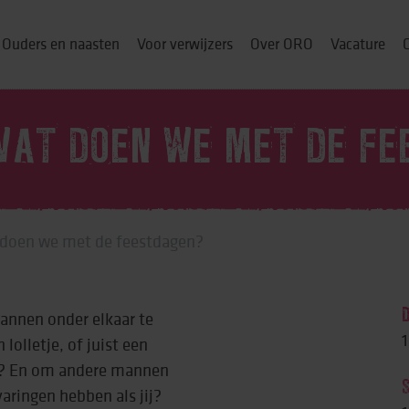
Ouders en naasten
Voor verwijzers
Over ORO
Vacature
AT DOEN WE MET DE FE
ou thuis
doen we met de feestdagen?
p
mannen onder elkaar te
& cursussen
lolletje, of juist een
pje? En om andere mannen
aringen hebben als jij?
ng