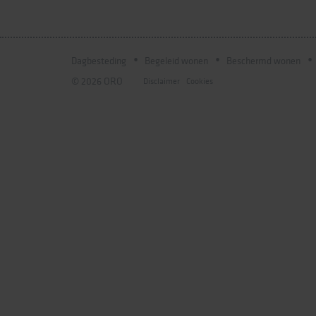
Dagbesteding
Begeleid wonen
Beschermd wonen
© 2026 ORO
Disclaimer
Cookies