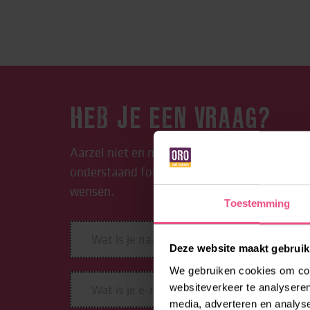
HEB JE EEN VRAAG?
Aarzel niet en neem contact op met ORO. Be
onderstaand formulier in. We begeleiden je g
wensen.
Toestemming
Deze website maakt gebruik
We gebruiken cookies om cont
websiteverkeer te analyseren
media, adverteren en analys