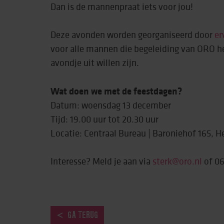
Dan is de mannenpraat iets voor jou!
Behandeling & expe
Deze avonden worden georganiseerd door
er
Beweging
voor alle mannen die begeleiding van ORO h
avondje uit willen zijn.
Wat doen we met de feestdagen?
Datum: woensdag 13 december
Tijd: 19.00 uur tot 20.30 uur
Locatie: Centraal Bureau | Baroniehof 165, 
Interesse? Meld je aan via
sterk@oro.nl
of 06
GA TERUG