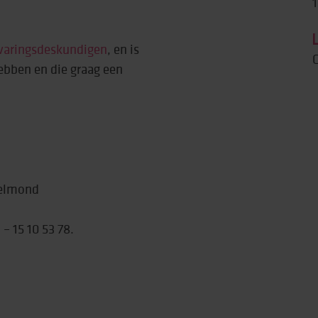
1
rtise (Lore)
varingsdeskundigen
, en is
C
ebben en die graag een
Helmond
 – 15 10 53 78.