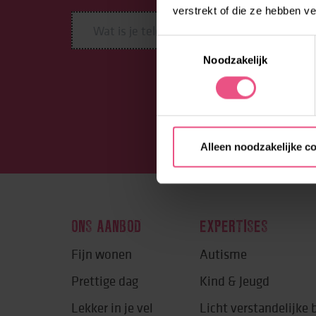
verstrekt of die ze hebben v
Toestemmingsselectie
Noodzakelijk
Alleen noodzakelijke c
ONS AANBOD
EXPERTISES
Fijn wonen
Autisme
Prettige dag
Kind & Jeugd
Lekker in je vel
Licht verstandelijke