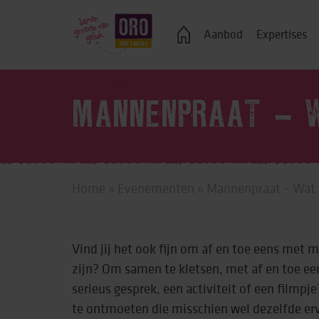
Veelgestelde vragen
Aanbod
Expertises
Lees Voor
MANNENPRAAT – W
Logeren
Ondersteuning bij j
Home
»
Evenementen
»
Mannenpraat – Wat 
Wonen in een groe
Zelfstandig wonen
Vind jij het ook fijn om af en toe eens met 
Onderwijs, advies 
zijn? Om samen te kletsen, met af en toe een 
Vrije tijd
serieus gesprek, een activiteit of een film
te ontmoeten die misschien wel dezelfde erv
Werk & dagbestedi