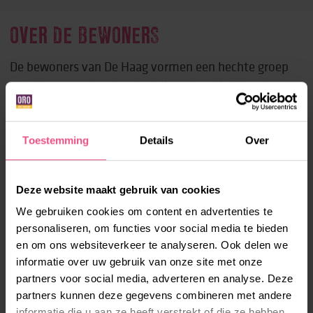
OVER DE BEWONERS
De bewoners van De Haag vormen een hechte groep
die elkaar regelmatig ziet, bijvoorbeeld tijdens het
avondeten en het koffiemoment daarna. Deze vaste
contactmomenten bieden ruimte om de dag door te
Toestemming
Details
Over
nemen en even gezellig samen te zijn. In de avond
heeft iedereen de vrijheid om zijn of haar eigen
activiteiten te doen, zoals sporten, toneelles of
Deze website maakt gebruik van cookies
gewoon thuis relaxen.
We gebruiken cookies om content en advertenties te
personaliseren, om functies voor social media te bieden
De huishoudelijke taken, zoals het inruimen van de
en om ons websiteverkeer te analyseren. Ook delen we
vaatwasser of het dekken van de tafel, doen de
informatie over uw gebruik van onze site met onze
partners voor social media, adverteren en analyse. Deze
bewoners samen.
partners kunnen deze gegevens combineren met andere
informatie die u aan ze heeft verstrekt of die ze hebben