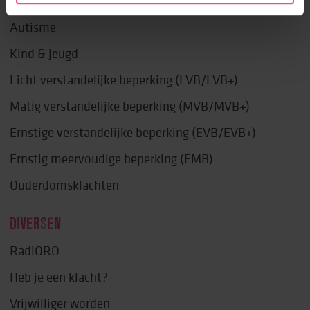
EXPERTISES
Autisme
Kind & Jeugd
Licht verstandelijke beperking (LVB/LVB+)
Matig verstandelijke beperking (MVB/MVB+)
Ernstige verstandelijke beperking (EVB/EVB+)
Ernstig meervoudige beperking (EMB)
Ouderdomsklachten
DIVERSEN
RadiORO
Heb je een klacht?
Vrijwilliger worden