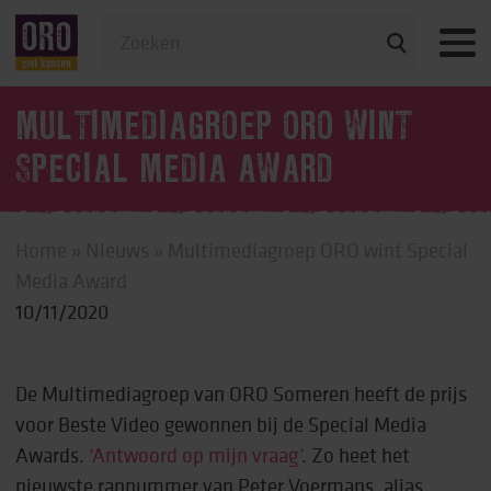
Veelgestelde vragen
MULTIMEDIAGROEP ORO WINT
SPECIAL MEDIA AWARD
Home
»
Nieuws
»
Multimediagroep ORO wint Special
Media Award
10/11/2020
De Multimediagroep van ORO Someren heeft de prijs
voor Beste Video gewonnen bij de Special Media
Awards.
‘Antwoord op mijn vraag’
. Zo heet het
nieuwste rapnummer van Peter Voermans, alias