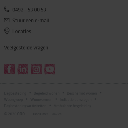
0492 - 53 00 53
Stuur een e-mail
Locaties
Veelgestelde vragen
Dagbesteding
Begeleid wonen
Beschermd wonen
Woongroep
Woonvormen
Indicatie aanvragen
Dagbestedingsactiviteiten
Ambulante begeleiding
© 2026 ORO
Disclaimer
Cookies