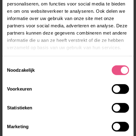
personaliseren, om functies voor social media te bieden
en om ons websiteverkeer te analyseren. Ook delen we
informatie over uw gebruik van onze site met onze
partners voor social media, adverteren en analyse. Deze
partners kunnen deze gegevens combineren met andere
informatie die u aan ze heeft verstrekt of die ze hebben
verzameld op basis van uw gebruik van hun services.
KOKTEEL
Wil je eens lekker buiten de deur eten? Gezellig
Toestemmingsselectie
Noodzakelijk
samen aan een mooi gedekte tafel? ...
LEES MEER
Voorkeuren
Statistieken
Marketing