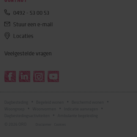
0492 - 53 00 53
Stuur een e-mail
Locaties
Veelgestelde vragen
Dagbesteding
Begeleid wonen
Beschermd wonen
Woongroep
Woonvormen
Indicatie aanvragen
Dagbestedingsactiviteiten
Ambulante begeleiding
© 2026 ORO
Disclaimer
Cookies