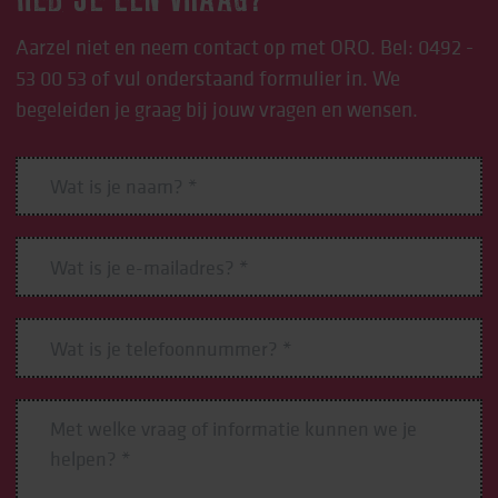
HEB JE EEN VRAAG?
Aarzel niet en neem contact op met ORO. Bel:
0492 -
53 00 53
of vul onderstaand formulier in. We
begeleiden je graag bij jouw vragen en wensen.