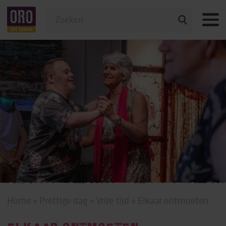
Veelgestelde vragen
Home
»
Prettige dag
»
Vrije tijd
»
Elkaar ontmoeten