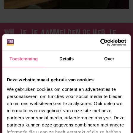
WIL JE JE AANMELDEN OF HEB JE
EEN VRAAG?
Aarzel niet en neem contact op met ORO. Bel:
0492 -
Toestemming
Details
Over
53 00 53
of vul onderstaand formulier in. We
begeleiden je graag bij jouw vragen en wensen.
Deze website maakt gebruik van cookies
We gebruiken cookies om content en advertenties te
personaliseren, om functies voor social media te bieden
en om ons websiteverkeer te analyseren. Ook delen we
informatie over uw gebruik van onze site met onze
partners voor social media, adverteren en analyse. Deze
partners kunnen deze gegevens combineren met andere
informatie die u aan ze heeft verstrekt of die ze hebben