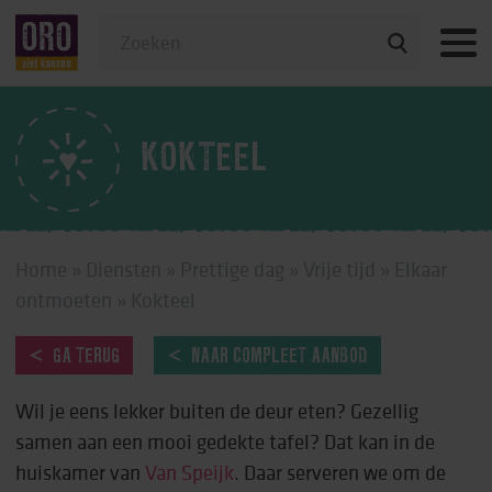
Veelgestelde vragen
KOKTEEL
Home
»
Diensten
»
Prettige dag
»
Vrije tijd
»
Elkaar
ontmoeten
»
Kokteel
GA TERUG
NAAR COMPLEET AANBOD
Wil je eens lekker buiten de deur eten? Gezellig
samen aan een mooi gedekte tafel? Dat kan in de
huiskamer van
Van Speijk
. Daar serveren we om de