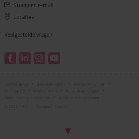
Stuur een e-mail
Locaties
Veelgestelde vragen
Dagbesteding
Begeleid wonen
Beschermd wonen
Woongroep
Woonvormen
Indicatie aanvragen
Dagbestedingsactiviteiten
Ambulante begeleiding
© 2026 ORO
Disclaimer
Cookies
Scroll naar beneden