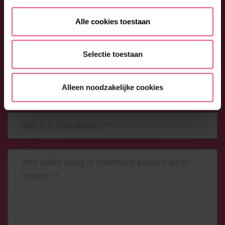
0026300 (optie 1) of vul onderstaand formulier in. We
begeleiden je graag bij jouw vragen en wensen.
Alle cookies toestaan
Selectie toestaan
Alleen noodzakelijke cookies