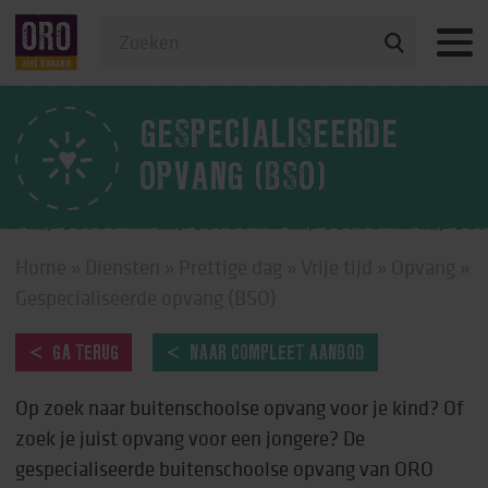
Veelgestelde vragen
GESPECIALISEERDE
OPVANG (BSO)
Home
»
Diensten
»
Prettige dag
»
Vrije tijd
»
Opvang
»
Gespecialiseerde opvang (BSO)
GA TERUG
NAAR COMPLEET AANBOD
Op zoek naar buitenschoolse opvang voor je kind? Of
zoek je juist opvang voor een jongere? De
gespecialiseerde buitenschoolse opvang van ORO