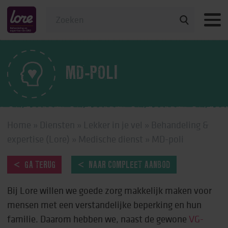
Veelgestelde vragen
MD-POLI
Home
»
Diensten
»
Lekker in je vel
»
Behandeling &
expertise (Lore)
»
Medische dienst
»
MD-poli
GA TERUG
NAAR COMPLEET AANBOD
Bij Lore willen we goede zorg makkelijk maken voor
mensen met een verstandelijke beperking en hun
familie. Daarom hebben we, naast de gewone
VG-