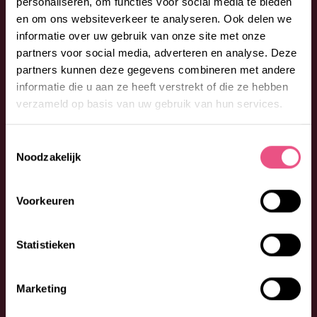
personaliseren, om functies voor social media te bieden
0026300 (optie 1) of vul onderstaand formulier in. We
en om ons websiteverkeer te analyseren. Ook delen we
begeleiden je graag bij jouw vragen en wensen.
informatie over uw gebruik van onze site met onze
partners voor social media, adverteren en analyse. Deze
partners kunnen deze gegevens combineren met andere
informatie die u aan ze heeft verstrekt of die ze hebben
verzameld op basis van uw gebruik van hun services.
Toestemmingsselectie
Noodzakelijk
Voorkeuren
Statistieken
Marketing