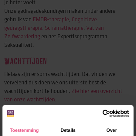
je beter voelt.
Onze gedragsdeskundigen maken onder andere
gebruik van
EMDR-therapie
,
Cognitieve
gedragstherapie
,
Schematherapie
,
Vat van
Zelfwaardering
en het Expertiseprogramma
Seksualiteit.
WACHTTIJDEN
Helaas zijn er soms wachttijden. Dat vinden we
vervelend dus doen we ons uiterste best de
wachttijden kort te houden.
Zie hier een overzicht
van onze wachttijden
.
Gedragsdeskundigen zijn onderdeel van
Lore,
behandeling en expertise van ORO
.
Toestemming
Details
Over