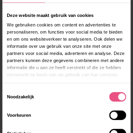
MEER WETEN?
Deze website maakt gebruik van cookies
Heb je vragen? Je contactpersoon bij ORO kan je hier
We gebruiken cookies om content en advertenties te
meer over vertellen.
personaliseren, om functies voor social media te bieden
Heb je nog geen hulp van ORO? Neem dan via een van
en om ons websiteverkeer te analyseren. Ook delen we
onderstaande manieren contact met ons op.
informatie over uw gebruik van onze site met onze
partners voor social media, adverteren en analyse. Deze
partners kunnen deze gegevens combineren met andere
informatie die u aan ze heeft verstrekt of die ze hebben
verzameld op basis van uw gebruik van hun services.
Toestemmingsselectie
Noodzakelijk
Voorkeuren