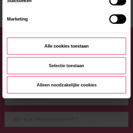
Statistieken
Marketing
WIL JE JE AANMELDEN OF HEB JE
Alle cookies toestaan
EEN VRAAG?
Aarzel niet en neem contact op met Lore. Bel: 088 –
Selectie toestaan
0026300 (optie 1) of vul onderstaand formulier in. We
begeleiden je graag bij jouw vragen en wensen.
Alleen noodzakelijke cookies