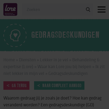
Veelgestelde vragen
GEDRAGSDESKUNDIGEN
Home
»
Diensten
»
Lekker in je vel
»
Behandeling &
expertise (Lore)
»
Waar kan Lore jou bij helpen
»
Ik zit
niet lekker in mijn vel
»
Gedragsdeskundigen
GA TERUG
NAAR COMPLEET AANBOD
Waarom gedraag jij je zoals je doet? Hoe kan gedrag
veranderd worden? Een gedragsdeskundige (GD)