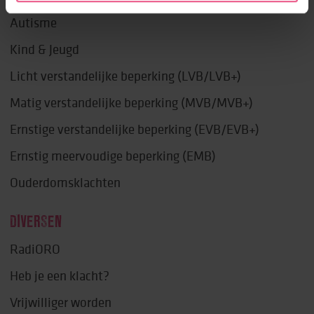
Autisme
Kind & Jeugd
Licht verstandelijke beperking (LVB/LVB+)
Matig verstandelijke beperking (MVB/MVB+)
Ernstige verstandelijke beperking (EVB/EVB+)
Ernstig meervoudige beperking (EMB)
Ouderdomsklachten
DIVERSEN
RadiORO
Heb je een klacht?
Vrijwilliger worden