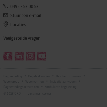
0492 - 53 00 53
Stuur een e-mail
Locaties
Veelgestelde vragen
Dagbesteding
Begeleid wonen
Beschermd wonen
Woongroep
Woonvormen
Indicatie aanvragen
Dagbestedingsactiviteiten
Ambulante begeleiding
© 2026 ORO
Disclaimer
Cookies