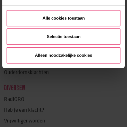
Autisme
Kind & Jeugd
Alle cookies toestaan
Licht verstandelijke beperking (LVB/LVB+)
Selectie toestaan
Matig verstandelijke beperking (MVB/MVB+)
Ernstige verstandelijke beperking (EVB/EVB+)
Alleen noodzakelijke cookies
Ernstig meervoudige beperking (EMB)
Ouderdomsklachten
DIVERSEN
RadiORO
Heb je een klacht?
Vrijwilliger worden