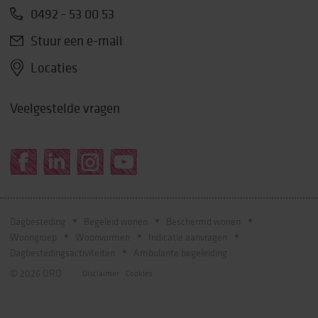
0492 - 53 00 53
Stuur een e-mail
Locaties
Veelgestelde vragen
Dagbesteding
Begeleid wonen
Beschermd wonen
Woongroep
Woonvormen
Indicatie aanvragen
Dagbestedingsactiviteiten
Ambulante begeleiding
© 2026 ORO
Disclaimer
Cookies