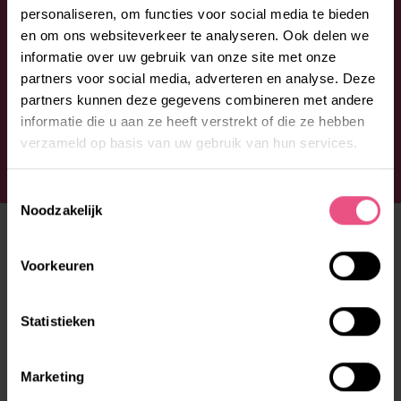
personaliseren, om functies voor social media te bieden
en om ons websiteverkeer te analyseren. Ook delen we
informatie over uw gebruik van onze site met onze
partners voor social media, adverteren en analyse. Deze
partners kunnen deze gegevens combineren met andere
informatie die u aan ze heeft verstrekt of die ze hebben
verzameld op basis van uw gebruik van hun services.
Toestemmingsselectie
Noodzakelijk
ONS AANBOD
Voorkeuren
Fijn wonen
Prettige dag
Statistieken
Lekker in je vel
Marketing
EXPERTISES