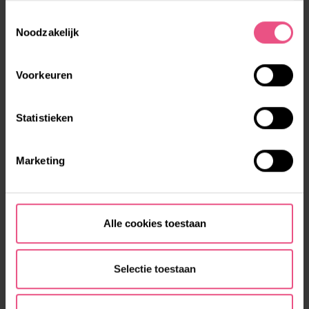
Toestemmingsselectie
AUTIGYM
Noodzakelijk
Als je autisme hebt, kan sporten bij de
fitnessclub om de hoek voor te veel ...
Voorkeuren
LEES MEER
Statistieken
Marketing
Alle cookies toestaan
Selectie toestaan