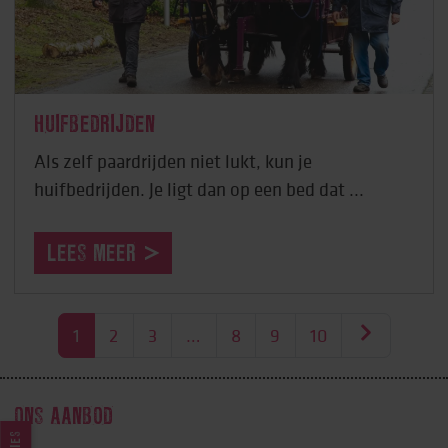
HUIFBEDRIJDEN
Als zelf paardrijden niet lukt, kun je
huifbedrijden. Je ligt dan op een bed dat ...
LEES MEER
1
2
3
…
8
9
10
ONS AANBOD