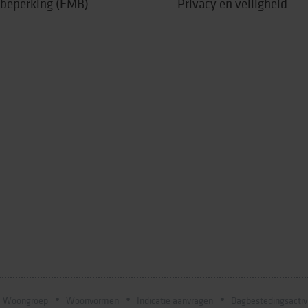
 beperking (EMB)
Privacy en veiligheid
Woongroep
Woonvormen
Indicatie aanvragen
Dagbestedingsactiv