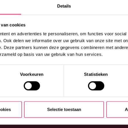
Details
 van cookies
ent en advertenties te personaliseren, om functies voor social
l:
0492 - 53 00 53
of vul
. Ook delen we informatie over uw gebruik van onze site met on
raag bij jouw vragen en
e. Deze partners kunnen deze gegevens combineren met andere i
erzameld op basis van uw gebruik van hun services.
Voorkeuren
Statistieken
ookies
Selectie toestaan
A