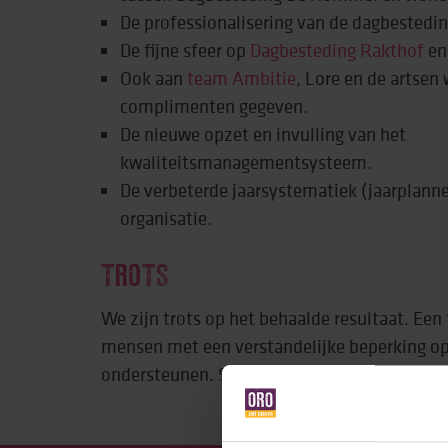
De professionalisering van de dagbestedi
De fijne sfeer op
Dagbesteding Rakthof
e
Ook aan
team Ambitie
, Lore en de artsen
complimenten gegeven.
De nieuwe opzet en invulling van het
kwaliteitsmanagementsysteem.
De verbeterde jaarsystematiek (jaarplann
organisatie.
TROTS
We zijn trots op het behaalde resultaat. Een 
mensen met een verstandelijke beperking op
ondersteunen. Samen groeien we verder van 