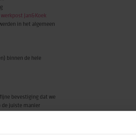
ng
n
werkpost Jan&Koek
 werden in het algemeen
en) binnen de hele
fijne bevestiging dat we
 de juiste manier
geluk.