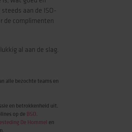
e is; wat goed en
 steeds aan de ISO-
rtise (Lore)
oor de complimenten
ukkig al aan de slag.
aan alle bezochte teams en
sie en betrokkenheid uit.
plines op de
BSO
.
esteding De Hommel
en
n.