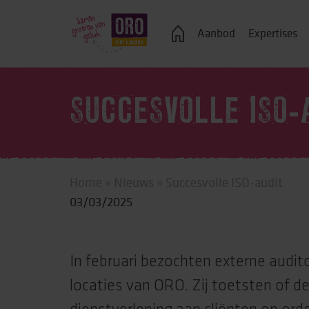
Veelgestelde vragen
Aanbod
Expertises
Lees Voor
SUCCESVOLLE ISO-
Logeren
Ondersteuning bij j
Home
»
Nieuws
»
Succesvolle ISO-audit
Wonen in een groe
03/03/2025
Zelfstandig wonen
Onderwijs, advies 
In februari bezochten externe audit
Vrije tijd
locaties van ORO. Zij toetsten of de
Werk & dagbestedi