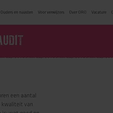
Ouders en naasten
Voor verwijzers
Over ORO
Vacature
AUDIT
ou thuis
p
& cursussen
oren een aantal
 kwaliteit van
ng