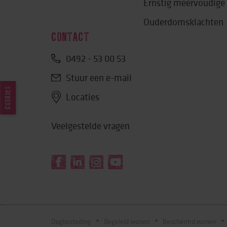
Ernstig meervoudige
Ouderdomsklachten
CONTACT
0492 - 53 00 53
Stuur een e-mail
COOKIES
Locaties
Veelgestelde vragen
Dagbesteding
Begeleid wonen
Beschermd wonen