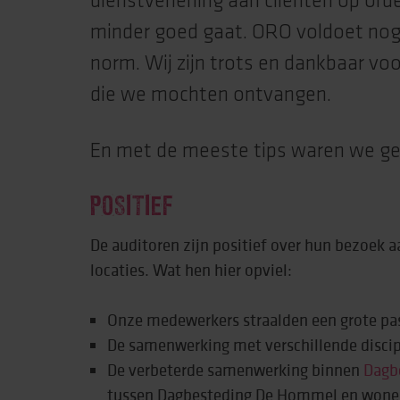
dienstverlening aan cliënten op ord
minder goed gaat. ORO voldoet nog
Behandeling & expe
norm. Wij zijn trots en dankbaar v
Beweging
die we mochten ontvangen.
En met de meeste tips waren we gel
POSITIEF
De auditoren zijn positief over hun bezoek 
locaties. Wat hen hier opviel:
Onze medewerkers straalden een grote pas
De samenwerking met verschillende disci
De verbeterde samenwerking binnen
Dagb
tussen Dagbesteding De Hommel en wone