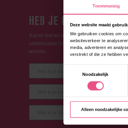
Toestemming
HEB JE EEN VRAAG?
Deze website maakt gebruik
We gebruiken cookies om cont
Aarzel niet en neem contact op met ORO. Be
websiteverkeer te analyseren
onderstaand formulier in. We begeleiden je g
media, adverteren en analys
wensen.
verstrekt of die ze hebben v
Toestemmingsselectie
Noodzakelijk
Alleen noodzakelijke c