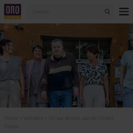
Veelgestelde vragen
Home
»
Verhalen
»
50 jaar wonen aan de Smalle
Haven