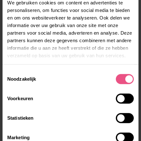
We gebruiken cookies om content en advertenties te
neus te stoten. Vroeger kwamen we meteen in actie
personaliseren, om functies voor social media te bieden
als we dachten dat iets niet kon. Nu geven we, op een
en om ons websiteverkeer te analyseren. Ook delen we
verantwoorde manier natuurlijk, veel meer ruimte.”
informatie over uw gebruik van onze site met onze
partners voor social media, adverteren en analyse. Deze
partners kunnen deze gegevens combineren met andere
VERANDERING STOPT NIET
informatie die u aan ze heeft verstrekt of die ze hebben
Ook de rol van ouders is veranderd. Marion: “Broers,
verzameld op basis van uw gebruik van hun services.
zussen, vrijwilligers. We doen het niet meer alleen,
maar zorgen samen. Technologie wordt ook steeds
Toestemmingsselectie
Noodzakelijk
belangrijker en als personeel gaan we steeds
wijkgerichter werken. Er is al veel veranderd, maar die
Voorkeuren
verandering zal niet stoppen.” Tineke: “Ik weet nog
dat we ooit twee bewoners hadden betrapt. Die
stonden te zoenen in het poetshok. Daar werd een
Statistieken
duchtig woordje over gesproken. Mét meneer pastoor
erbij. Ofwel: het is maar goed dat er altijd zaken
Marketing