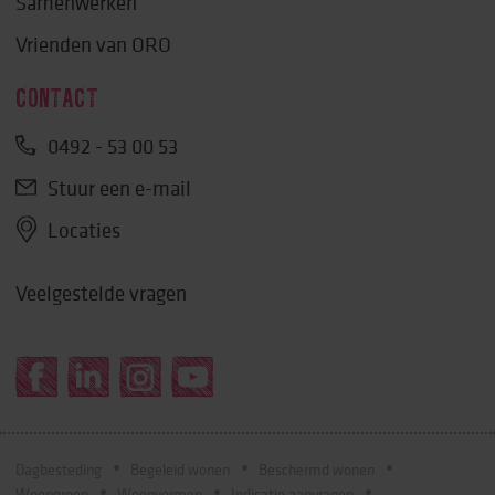
Samenwerken
Vrienden van ORO
CONTACT
0492 - 53 00 53
Stuur een e-mail
Locaties
Veelgestelde vragen
Dagbesteding
Begeleid wonen
Beschermd wonen
Woongroep
Woonvormen
Indicatie aanvragen