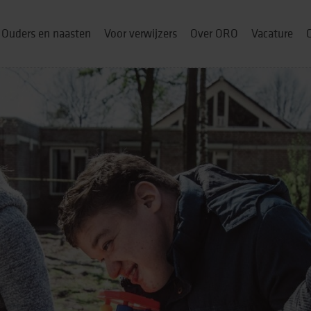
Ouders en naasten
Voor verwijzers
Over ORO
Vacature
ou thuis
p
& cursussen
ng