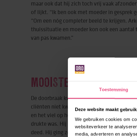
maar ook dat hij zich toch vrij vaak afzondert
of lijkt. “Ik ben ook met moeder in gesprek 
“Om een nóg completer beeld te krijgen. Ark
thuissituatie en moeder kon ook een aantal 
van pas kwamen.”
MOOISTE MOMENT
Toestemming
De doorbraak kwam tijdens de coronaperiod
cliënten niet kwamen, was het erg rustig in 
Deze website maakt gebruik
en het viel op hoe fijn hij het vond dat er m
We gebruiken cookies om cont
drukte was. Hij bewoog veel vrijer. Deed din
websiteverkeer te analyseren
deed. Hij ging zelfs een keer bijna languit op 
media, adverteren en analys