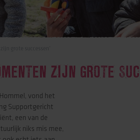
rtise (Lore)
ijn grote successen’
MENTEN ZIJN GROTE SU
 Hommel, vond het
ng Supportgericht
liënt, een van de
tuurlijk niks mis mee,