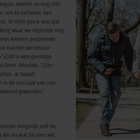
egon, werkte ze nog niet
e, om te oefenen, het
est. In mijn geval was dat
king waar we eigenlijk nog
leren kennen gedurende
 hoe kunnen we ervoor
an SGW is een grondige
 cliënt. Moniek: “Zijn
ties, al twaalf
 is de oorzaak van zijn
 bekend geworden.”
zoveel mogelijk zelf de
 wil en wat hij niet wil,