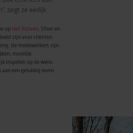
jk ook echt iets aan
, zegt ze eerlijk.
we op
Het Rijtven
. Sfeer en
oeld zijn voor cliënten
rking. De medewerkers zijn
jken, moeilijk
jk inspelen op de wens
n aan een gelukkig leven