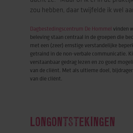
dacht ze. “Maar of ik er in de prakti
zou hebben, daar twijfelde ik wel aan”
Dagbestedingscentrum De Hommel
vinden 
beleving staan centraal in de groepen die bed
met een (zeer) ernstige verstandelijke bepe
getraind in de non-verbale communicatie. Ki
verstaanbaar gedrag lezen en zo goed mogeli
van de cliënt. Met als ultieme doel, bijdrage
van die cliënt.
LONGONTSTEKINGEN