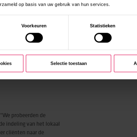
l houden door op zijn
erzameld op basis van uw gebruik van hun services.
 dat was het mooiste
Voorkeuren
Statistieken
et beeld dat Moniek
mogen. Als er te veel
en staan of rijden, dan
ookies
Selectie toestaan
A
. “We probeerden de
e indeling van het lokaal
er cliënten naar de