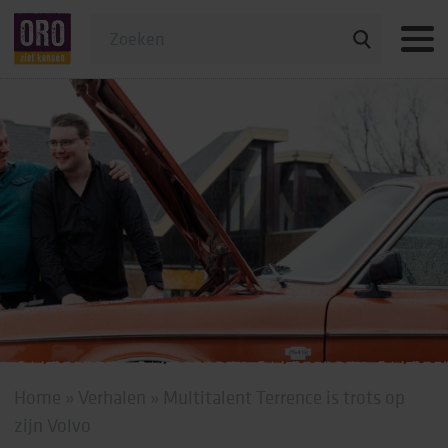
Veelgestelde vragen
Home
»
Verhalen
»
Multitalent Terrence is trots op
zijn Volvo