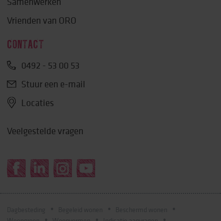
Samenwerken
Vrienden van ORO
CONTACT
0492 - 53 00 53
Stuur een e-mail
Locaties
Veelgestelde vragen
Dagbesteding
Begeleid wonen
Beschermd wonen
Woongroep
Woonvormen
Indicatie aanvragen