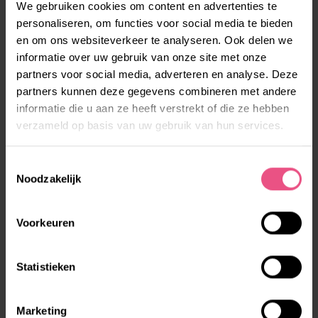
Twee, drie keer in de week en dat 3,5 jaar lang, na het
We gebruiken cookies om content en advertenties te
personaliseren, om functies voor social media te bieden
werk en op de zaterdagen; de auto die door brand
en om ons websiteverkeer te analyseren. Ook delen we
verwoest was, werd volledig opnieuw opgebouwd.
informatie over uw gebruik van onze site met onze
Ramon: “Zijn oom heeft hem er helemaal bij
partners voor social media, adverteren en analyse. Deze
betrokken. Terrence heeft veel zelf gedaan. Eerst
partners kunnen deze gegevens combineren met andere
kijken hoe het moest, dan zelf doen en vervolgens
informatie die u aan ze heeft verstrekt of die ze hebben
kijken wat er nog beter kan. Hij heeft hier enorm veel
verzameld op basis van uw gebruik van hun services.
van geleerd. En ook hier: het lukte omdat zijn oom de
juiste omgeving creëerde waarin Terrence in zijn
Toestemmingsselectie
Noodzakelijk
kracht kon komen.”
Voorkeuren
Het voorjaar komt er weer aan. Terrence kan niet
wachten. Lekker rijden met de Zündapp én met de
Volvo. Ramon: “Hij heeft zijn plaats in de
Statistieken
maatschappij gevonden. Omdat we de omgeving
soms een beetje aangepast hebben voor hem. Zo
Marketing