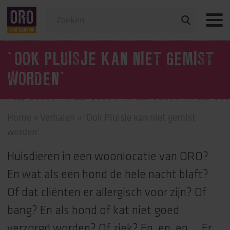
Veelgestelde vragen
‘OOK PLUISJE KAN NIET GEMIST
WORDEN’
Home
»
Verhalen
»
‘Ook Pluisje kan niet gemist
worden’
Huisdieren in een woonlocatie van ORO?
En wat als een hond de hele nacht blaft?
Of dat cliënten er allergisch voor zijn? Of
bang? En als hond of kat niet goed
verzorgd worden? Of ziek? En, en, en … Er