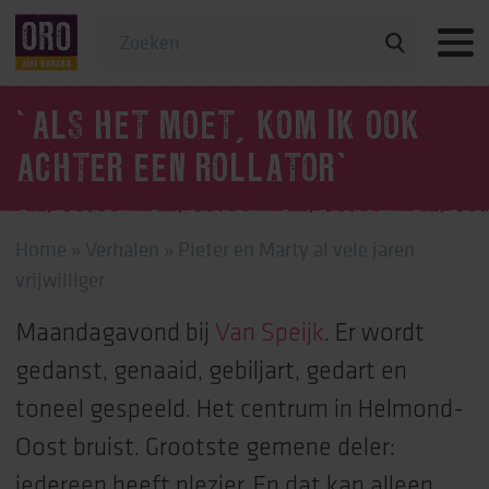
Veelgestelde vragen
‘ALS HET MOET, KOM IK OOK
ACHTER EEN ROLLATOR’
Home
»
Verhalen
»
Pieter en Marty al vele jaren
vrijwilliger
Maandagavond bij
Van Speijk
. Er wordt
gedanst, genaaid, gebiljart, gedart en
toneel gespeeld. Het centrum in Helmond-
Oost bruist. Grootste gemene deler:
iedereen heeft plezier. En dat kan alleen