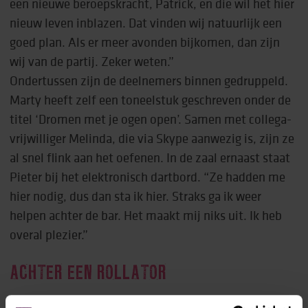
een nieuwe beroepskracht, Patrick, en die wil het hier
nieuw leven inblazen. Dat vinden wij natuurlijk een
goed plan. Als er meer avonden bijkomen, dan zijn
wij van de partij. Zeker weten.”
Ondertussen zijn de deelnemers binnen gedruppeld.
Marty heeft zelf een toneelstuk geschreven onder de
titel ‘Dromen met je ogen open’. Samen met collega-
vrijwilliger Melinda, die via Skype aanwezig is, zijn ze
al snel flink aan het oefenen. In de zaal ernaast staat
Pieter bij het elektronisch dartbord. “Ze hadden me
hier nodig, dus dan sta ik hier. Straks ga ik weer
helpen achter de bar. Het maakt mij niks uit. Ik heb
overal plezier.”
ACHTER EEN ROLLATOR
Pieter en Marty hopen dat het aantal activiteiten in