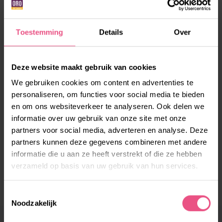
Van Speijk snel wordt uitgebreid. “Ik ga over zeven
jaar met pensioen en dan wil ik hier eigenlijk wel elke
Toestemming
Details
Over
dag werken”, zegt Pieter. Marty knikt. “Ik heb hier
eens gesolliciteerd, maar die baan is toen naar een
andere vrijwilliger gegaan. Natuurlijk blijf ik komen.
Deze website maakt gebruik van cookies
Dit is gewoon hartstikke mooi. Mijn jubileum? Ja, dat
We gebruiken cookies om content en advertenties te
is een beetje lastig. Ik werk hier al 31 jaar maar ze zijn
personaliseren, om functies voor social media te bieden
een paar keer opnieuw begonnen met tellen omdat ze
en om ons websiteverkeer te analyseren. Ook delen we
mijn contract kwijt waren. Nou ja, hoe dan ook, ik
informatie over uw gebruik van onze site met onze
partners voor social media, adverteren en analyse. Deze
maak de vijftig hier wel vol. Of meer. En als het moet
partners kunnen deze gegevens combineren met andere
achter een rollator. Geen probleem.”
informatie die u aan ze heeft verstrekt of die ze hebben
verzameld op basis van uw gebruik van hun services.
Dit verhaal is verschenen in OROskoop 80, december
2024.
Toestemmingsselectie
Noodzakelijk