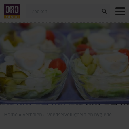
Veelgestelde vragen
Home
»
Verhalen
»
Voedselveiligheid en hygiene