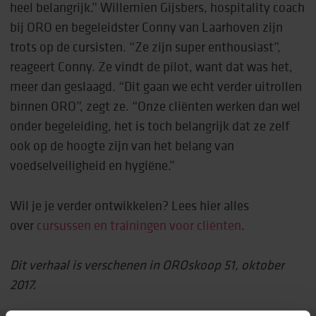
heel belangrijk.” Willemien Gijsbers, hospitality coach
bij ORO en begeleidster Conny van Laarhoven zijn
trots op de cursisten. “Ze zijn super enthousiast”,
reageert Conny. Ze vindt de pilot, want dat was het,
meer dan geslaagd. “Dit gaan we echt verder uitrollen
binnen ORO”, zegt ze. “Onze cliënten werken dan wel
onder begeleiding, het is toch belangrijk dat ze zelf
ook op de hoogte zijn van het belang van
voedselveiligheid en hygiëne.”
Wil je je verder ontwikkelen? Lees hier alles
over
cursussen en trainingen voor cliënten
.
Dit verhaal is verschenen in OROskoop 51, oktober
2017.