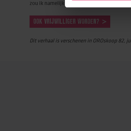
zou ik namelijk voor geen goud willen misse
OOK VRIJWILLIGER WORDEN?
Dit verhaal is verschenen in OROskoop 82, ju