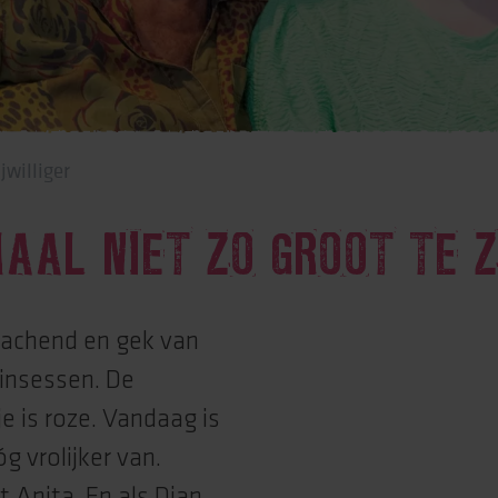
rtise (Lore)
jwilliger
AAL NIET ZO GROOT TE Z
, lachend en gek van
rinsessen. De
e is roze. Vandaag is
g vrolijker van.
ht Anita. En als Dian