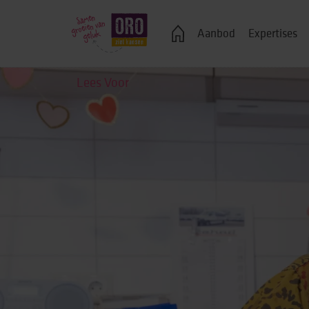
Veelgestelde vragen
Aanbod
Expertises
Lees Voor
Logeren
Ondersteuning bij j
Wonen in een groe
Zelfstandig wonen
Onderwijs, advies 
Vrije tijd
Werk & dagbestedi