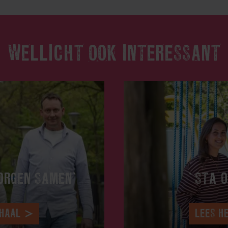
WELLICHT OOK INTERESSANT
ORGEN SAMEN’
‘STA O
RHAAL
LEES H