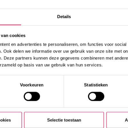
n. Laatst hadden we een
ta houdt van gezelligheid
Details
emaal bij in onze familie.
ze altijd even langs.”
 van cookies
le manier een belasting.
ent en advertenties te personaliseren, om functies voor social
toevoeging, een extra
. Ook delen we informatie over uw gebruik van onze site met on
t heeft echt niks met werk
e. Deze partners kunnen deze gegevens combineren met andere i
erzameld op basis van uw gebruik van hun services.
Voorkeuren
Statistieken
en aan. Sinds een jaar
 Liender omdat ze elke
k wacht op een donornier”,
 ‘gewoon’ aan het werk kan
ookies
Selectie toestaan
A
ingen kan blijven doen. Dat