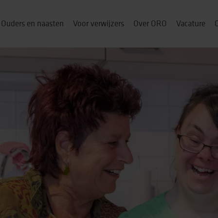
Ouders en naasten
Voor verwijzers
Over ORO
Vacature
ou thuis
p
& cursussen
ng