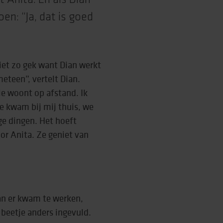
en: “Ja, dat is goed
niet zo gek want Dian werkt
meteen”, vertelt Dian.
ie woont op afstand. Ik
e kwam bij mij thuis, we
ge dingen. Het hoeft
oor Anita. Ze geniet van
an er kwam te werken,
beetje anders ingevuld.