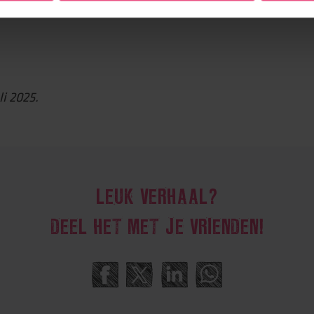
n.”
li 2025.
LEUK VERHAAL?
DEEL HET MET JE VRIENDEN!