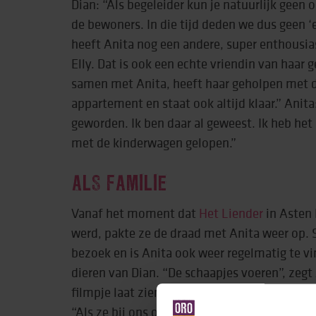
Dian: “Als begeleider kun je natuurlijk gee
de bewoners. In die tijd deden we dus geen ‘e
heeft Anita nog een andere, super enthousias
Elly. Dat is ook een echte vriendin van haar 
samen met Anita, heeft haar geholpen met de
appartement en staat ook altijd klaar.” Anita
geworden. Ik ben daar al geweest. Ik heb he
met de kinderwagen gelopen.”
ALS FAMILIE
Vanaf het moment dat
Het Liender
in Asten
werd, pakte ze de draad met Anita weer op.
bezoek en is Anita ook weer regelmatig te vin
dieren van Dian. “De schaapjes voeren”, zegt 
filmpje laat zien waarop ze de dieren voorzi
“Als ze bij ons op bezoek komt, gaat ze het li