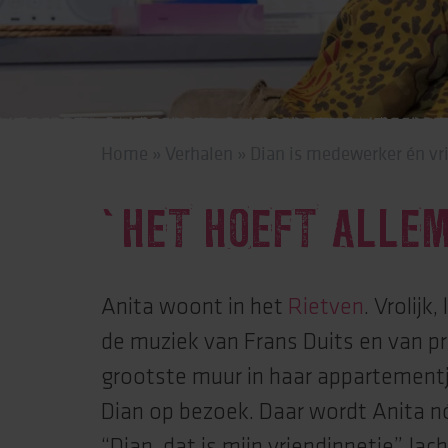
Behandeling & expe
Beweging
Home
»
Verhalen
»
Dian is medewerker én vri
‘HET HOEFT ALLEM
Anita woont in het
Rietven
. Vrolijk
de muziek van Frans Duits en van p
grootste muur in haar appartementj
Dian op bezoek. Daar wordt Anita nó
“Dian, dat is mijn vriendinnetje”, lac