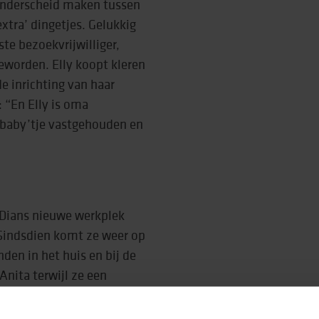
n onderscheid maken tussen
xtra’ dingetjes. Gelukkig
te bezoekvrijwilliger,
geworden. Elly koopt kleren
 inrichting van haar
: “En Elly is oma
t baby’tje vastgehouden en
 Dians nieuwe werkplek
 Sindsdien komt ze weer op
den in het huis en bij de
Anita terwijl ze een
chtig wat voer toegooit.
efst languit in de luie