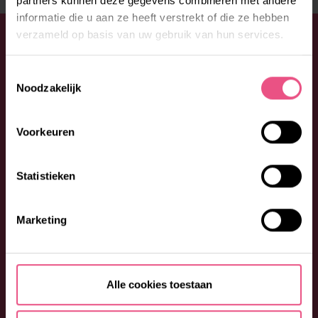
partners kunnen deze gegevens combineren met andere
informatie die u aan ze heeft verstrekt of die ze hebben
verzameld op basis van uw gebruik van hun services.
WELLICHT OOK INTERESSANT
Toestemmingsselectie
Noodzakelijk
Voorkeuren
Statistieken
Marketing
Alle cookies toestaan
‘VAN ZORGEN DAT, NAAR ZORGEN SAMEN’