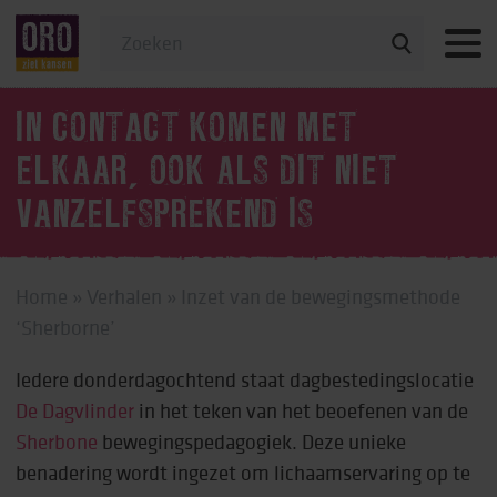
Veelgestelde vragen
IN CONTACT KOMEN MET
ELKAAR, OOK ALS DIT NIET
VANZELFSPREKEND IS
Home
»
Verhalen
»
Inzet van de bewegingsmethode
‘Sherborne’
Iedere donderdagochtend staat dagbestedingslocatie
De Dagvlinder
in het teken van het beoefenen van de
Sherbone
bewegingspedagogiek. Deze unieke
benadering wordt ingezet om lichaamservaring op te