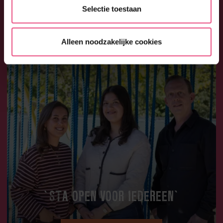
Selectie toestaan
LEES HET VERHAAL
Alleen noodzakelijke cookies
‘STA OPEN VOOR IEDEREEN’