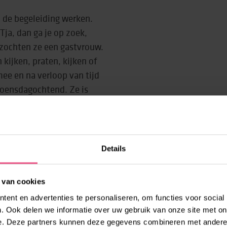
n de begeleiding werken.
Tja, dan ga je op zoek,
zochten ze een gastvrouw.
 kijken, praten, kijken of
mee en na verloop van tijd
 woensdagochtend. Ze is
ls wij!”
Details
. Denise wil graag met
egd met
Korein Kinderplein
.
ddels werkt Denise er een
 van cookies
rn van de aanpak is
ent en advertenties te personaliseren, om functies voor social
kansen en creëren de
. Ook delen we informatie over uw gebruik van onze site met on
e. Deze partners kunnen deze gegevens combineren met andere i
aal, maar het talent en