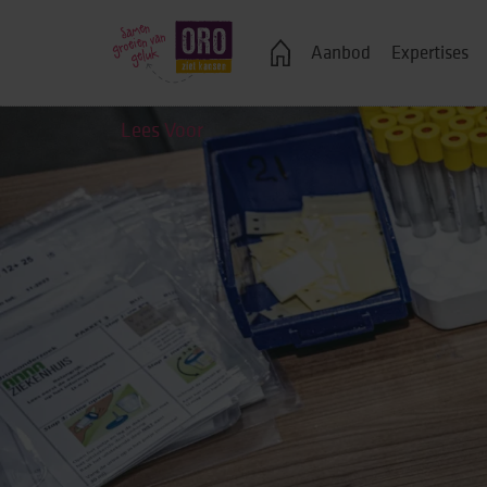
Veelgestelde vragen
Aanbod
Expertises
Lees Voor
Logeren
Ondersteuning bij j
Wonen in een groe
Zelfstandig wonen
Onderwijs, advies 
Vrije tijd
Werk & dagbestedi