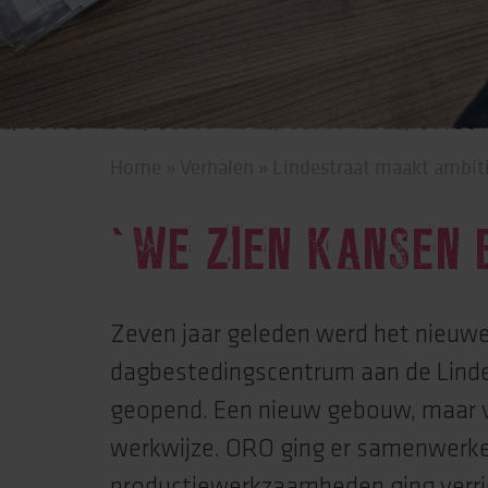
Behandeling & expe
Beweging
Home
»
Verhalen
»
Lindestraat maakt ambit
‘WE ZIEN KANSEN 
Zeven jaar geleden werd het nieuw
dagbestedingscentrum aan de Linde
geopend. Een nieuw gebouw, maar 
werkwijze. ORO ging er samenwer
productiewerkzaamheden ging verri