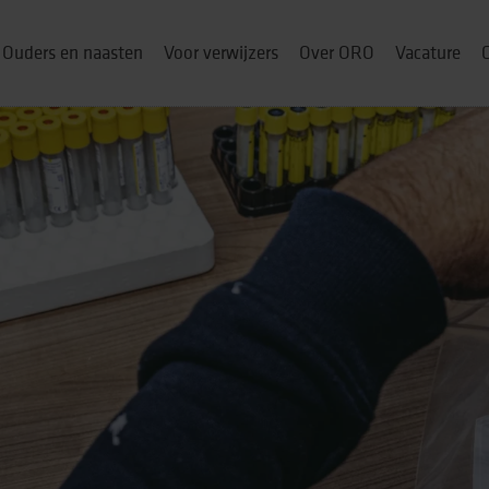
Ouders en naasten
Voor verwijzers
Over ORO
Vacature
ou thuis
p
& cursussen
ng