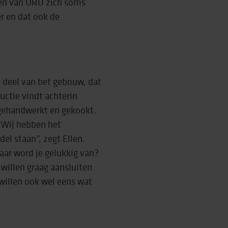
sen van ORO zich soms
r en dat ook de
e deel van het gebouw, dat
uctie vindt achterin
 gehandwerkt en gekookt.
“Wij hebben het
del staan”, zegt Ellen.
waar word je gelukkig van?
willen graag aansluiten
 willen ook wel eens wat