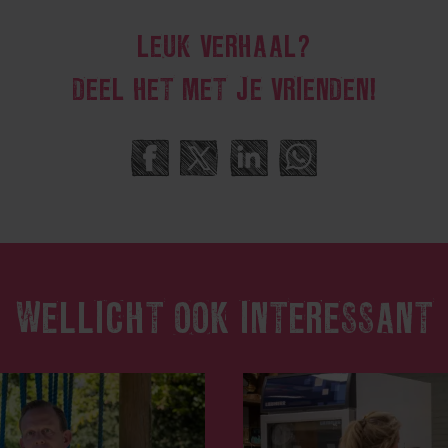
LEUK VERHAAL?
DEEL HET MET JE VRIENDEN!
WELLICHT OOK INTERESSANT