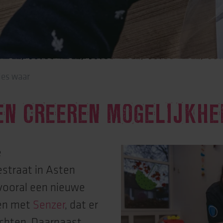
rtise (Lore)
ies waar
EN CREËREN MOGELIJKHE
e
straat in Asten
vooral een nieuwe
ken met
Senzer
, dat er
chten. Daarnaast