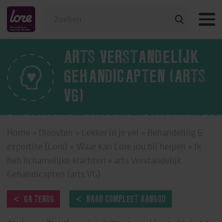
Veelgestelde vragen
ARTS VERSTANDELIJK
GEHANDICAPTEN (ARTS
VG)
Home
»
Diensten
»
Lekker in je vel
»
Behandeling &
expertise (Lore)
»
Waar kan Lore jou bij helpen
»
Ik
heb lichamelijke klachten
»
arts Verstandelijk
Gehandicapten (arts VG)
GA TERUG
NAAR COMPLEET AANBOD