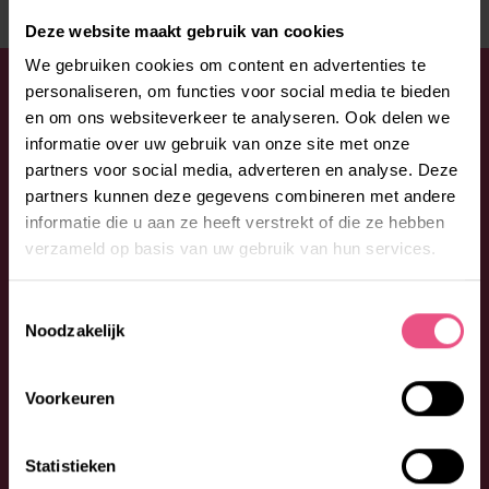
Deze website maakt gebruik van cookies
We gebruiken cookies om content en advertenties te
WIL JE JE AANMELDEN OF HEB JE
personaliseren, om functies voor social media te bieden
en om ons websiteverkeer te analyseren. Ook delen we
EEN VRAAG?
informatie over uw gebruik van onze site met onze
Aarzel niet en neem contact op met Lore. Bel: 088 –
partners voor social media, adverteren en analyse. Deze
partners kunnen deze gegevens combineren met andere
0026300 (optie 1) of vul onderstaand formulier in. We
informatie die u aan ze heeft verstrekt of die ze hebben
begeleiden je graag bij jouw vragen en wensen.
verzameld op basis van uw gebruik van hun services.
Toestemmingsselectie
Noodzakelijk
Voorkeuren
Statistieken