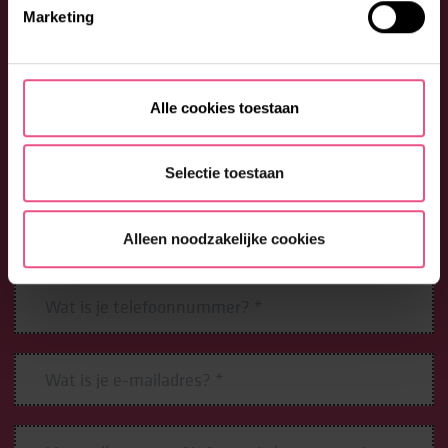
Marketing
WIL JE JE AANMELDEN OF HEB JE
EEN VRAAG?
Aarzel niet en neem contact op met Lore. Bel: 088 –
Alle cookies toestaan
0026300 (optie 1) of vul onderstaand formulier in. We
begeleiden je graag bij jouw vragen en wensen.
Selectie toestaan
Alleen noodzakelijke cookies