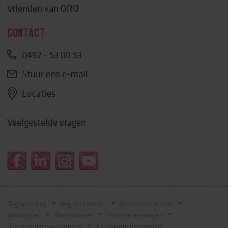
Vrienden van ORO
CONTACT
0492 - 53 00 53
Stuur een e-mail
Locaties
Veelgestelde vragen
Dagbesteding
Begeleid wonen
Beschermd wonen
Woongroep
Woonvormen
Indicatie aanvragen
Dagbestedingsactiviteiten
Ambulante begeleiding