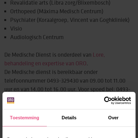
Revalidatie arts (Libra zorg/Blixembosch)
Orthopeed (Máxima Medisch Centrum)
Psychiater (Koraalgroep, Vincent van Goghkliniek)
Visio
Audiologisch Centrum
De Medische Dienst is onderdeel van
Lore,
behandeling en expertise van ORO
.
De Medische dienst is bereikbaar onder
telefoonnummer 0493-329430 van 09.00 tot 11.00
uur en van 14.00 tot 16.00 uur. Voor spoed bel: 0493-
329431 (kantoortijden).
MEER WETEN?
Toestemming
Details
Over
Heb je vragen? Je contactpersoon bij ORO kan je hier
meer over vertellen.