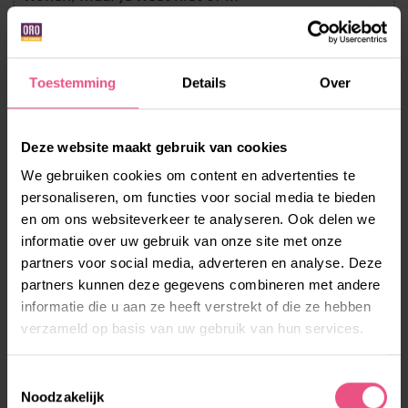
LEES MEER
Toestemming
Details
Over
Deze website maakt gebruik van cookies
We gebruiken cookies om content en advertenties te
personaliseren, om functies voor social media te bieden
en om ons websiteverkeer te analyseren. Ook delen we
informatie over uw gebruik van onze site met onze
partners voor social media, adverteren en analyse. Deze
partners kunnen deze gegevens combineren met andere
informatie die u aan ze heeft verstrekt of die ze hebben
verzameld op basis van uw gebruik van hun services.
LEREN LEREN
Wanneer je kind een verstandelijke beperking
Toestemmingsselectie
Noodzakelijk
heeft kan het soms lastig zijn naar een gewone ...